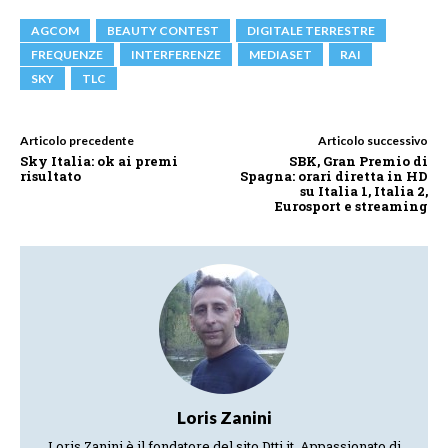
AGCOM
BEAUTY CONTEST
DIGITALE TERRESTRE
FREQUENZE
INTERFERENZE
MEDIASET
RAI
SKY
TLC
Articolo precedente
Articolo successivo
Sky Italia: ok ai premi
SBK, Gran Premio di
risultato
Spagna: orari diretta in HD
su Italia 1, Italia 2,
Eurosport e streaming
Loris Zanini
Loris Zanini è il fondatore del sito Dtti.it. Appassionato di