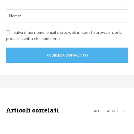
Commento:
No
Salva il mio nome, email e sito web in questo browser per la
prossima volta che commento.
Articoli correlati
ALL
ALTRO