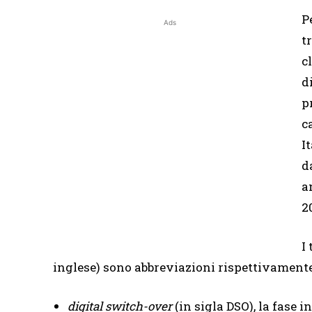
P
Ads
t
c
d
p
c
I
d
a
2
I
inglese) sono abbreviazioni rispettivamente
digital switch-over
(in sigla DSO), la fase 