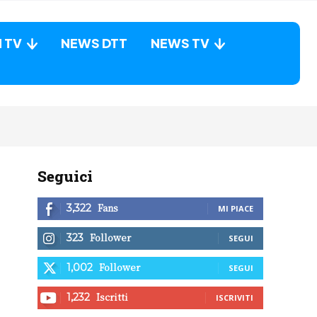
N TV
NEWS DTT
NEWS TV
Seguici
Fans
3,322
MI PIACE
Follower
323
SEGUI
Follower
1,002
SEGUI
Iscritti
1,232
ISCRIVITI