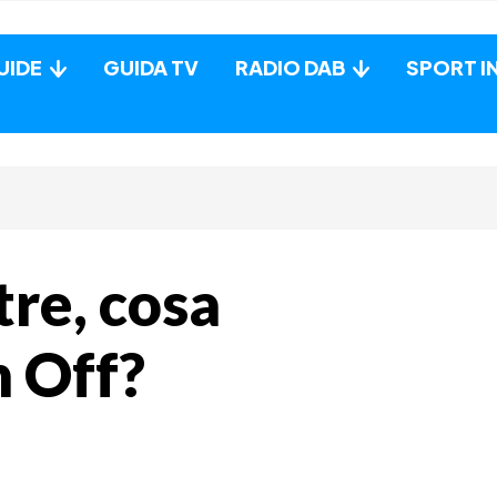
UIDE
GUIDA TV
RADIO DAB
SPORT I
tre, cosa
h Off?