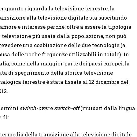
er quanto riguarda la televisione terrestre, la
ransizione alla televisione digitale sta suscitando
lamore e interesse perché, oltre a essere la tipologia
i televisione più usata dalla popolazione, non può
revedere una coabitazione delle due tecnologie (a
ausa delle poche frequenze utilizzabili in totale). In
talia, come nella maggior parte dei paesi europei, la
ata di spegnimento della storica televisione
nalogica terrestre è stata fissata al 12 dicembre del
012.
 termini
switch-over
e
switch-off
(mutuati dalla lingua
 di:
intermedia della transizione alla televisione digitale