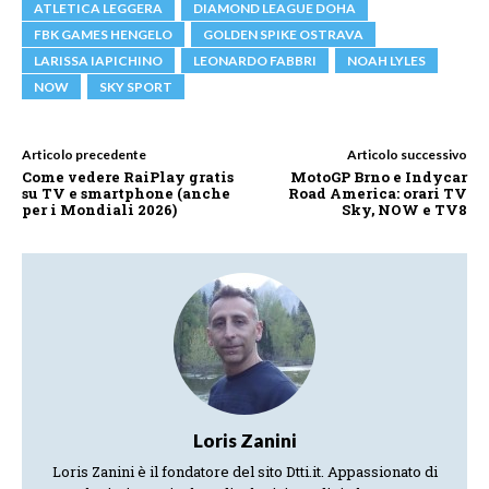
ATLETICA LEGGERA
DIAMOND LEAGUE DOHA
FBK GAMES HENGELO
GOLDEN SPIKE OSTRAVA
LARISSA IAPICHINO
LEONARDO FABBRI
NOAH LYLES
NOW
SKY SPORT
Articolo precedente
Articolo successivo
Come vedere RaiPlay gratis
MotoGP Brno e Indycar
su TV e smartphone (anche
Road America: orari TV
per i Mondiali 2026)
Sky, NOW e TV8
Loris Zanini
Loris Zanini è il fondatore del sito Dtti.it. Appassionato di