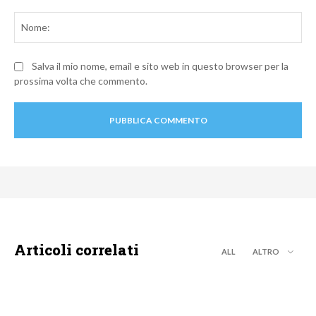
Commento:
No
Salva il mio nome, email e sito web in questo browser per la
prossima volta che commento.
Articoli correlati
ALL
ALTRO