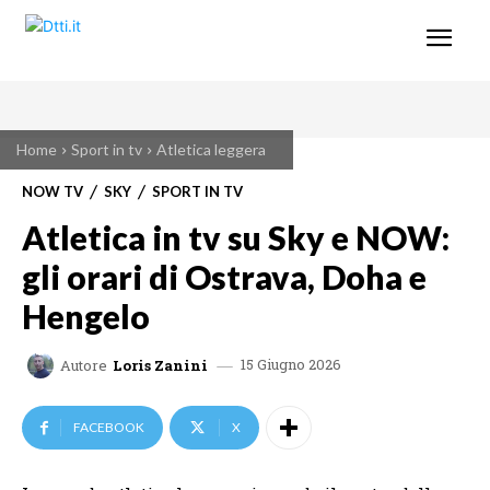
Home
Sport in tv
Atletica leggera
NOW TV
SKY
SPORT IN TV
Atletica in tv su Sky e NOW:
gli orari di Ostrava, Doha e
Hengelo
15 Giugno 2026
Autore
Loris Zanini
FACEBOOK
X