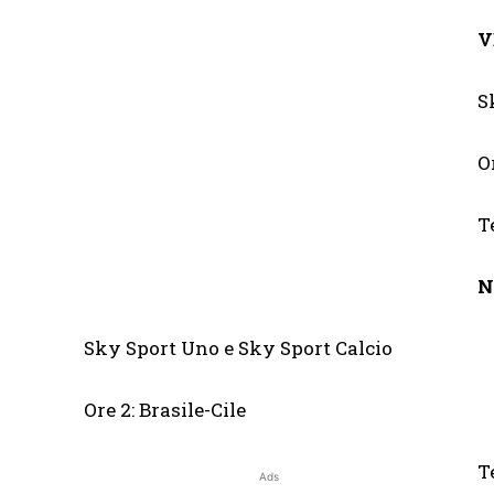
V
S
O
T
N
Sky Sport Uno e Sky Sport Calcio
Ore 2: Brasile-Cile
T
Ads