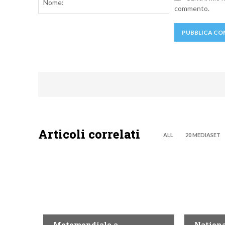
commento.
Articoli correlati
ALL
20 MEDIASET
MOTO GP
NOW TV
Motomondiale a
Nationa