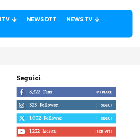
N TV
NEWS DTT
NEWS TV
Seguici
Fans
3,322
MI PIACE
Follower
323
SEGUI
Follower
1,002
SEGUI
Iscritti
1,232
ISCRIVITI