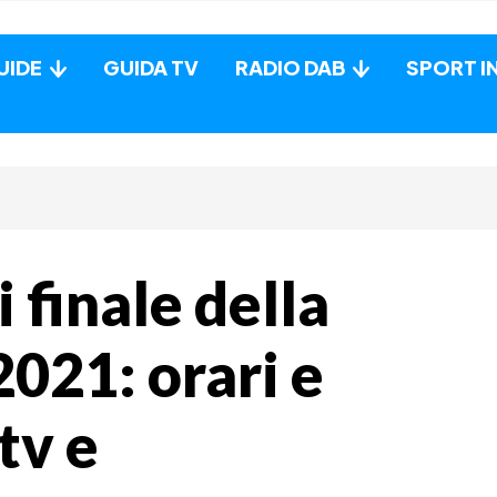
UIDE
GUIDA TV
RADIO DAB
SPORT I
i finale della
021: orari e
tv e