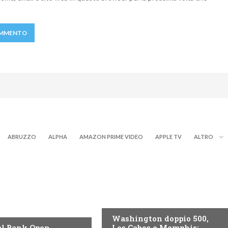
ABRUZZO
ALPHA
AMAZON PRIME VIDEO
APPLE TV
ALTRO
NOW TV
Washington doppio 500,
l Bank Open,
Los Cabos e Memphis: