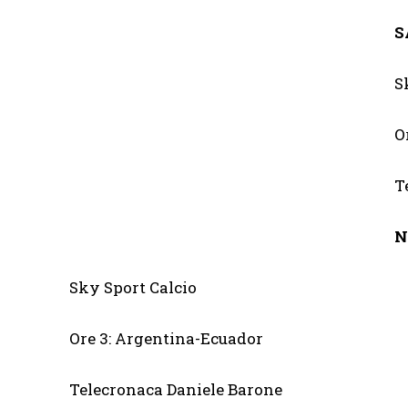
S
S
O
T
N
Sky Sport Calcio
Ore 3: Argentina-Ecuador
Telecronaca Daniele Barone