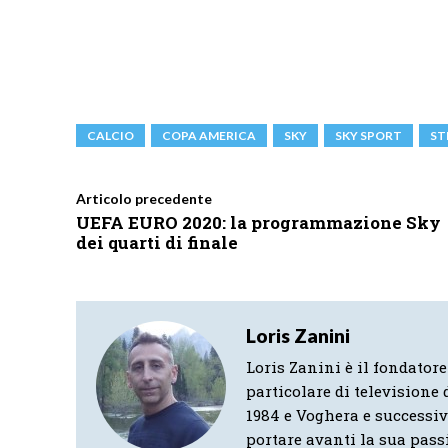
CALCIO
COPA AMERICA
SKY
SKY SPORT
ST
Articolo precedente
UEFA EURO 2020: la programmazione Sky
dei quarti di finale
Loris Zanini
Loris Zanini è il fondatore
particolare di televisione d
1984 e Voghera e successi
portare avanti la sua pass