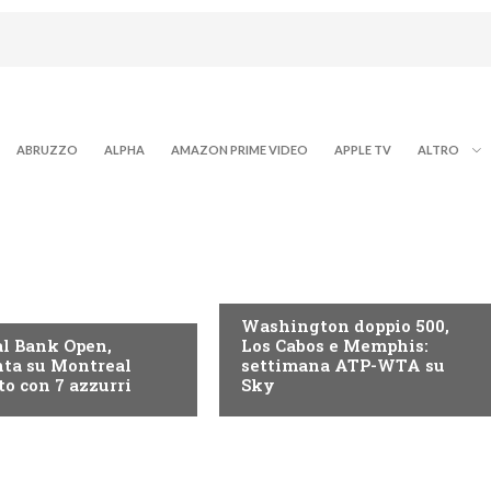
ABRUZZO
ALPHA
AMAZON PRIME VIDEO
APPLE TV
ALTRO
NOW TV
Washington doppio 500,
l Bank Open,
Los Cabos e Memphis:
ta su Montreal
settimana ATP-WTA su
to con 7 azzurri
Sky