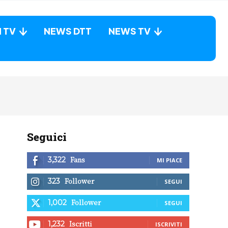
N TV
NEWS DTT
NEWS TV
Seguici
Fans
3,322
MI PIACE
Follower
323
SEGUI
Follower
1,002
SEGUI
Iscritti
1,232
ISCRIVITI