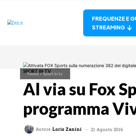
FREQUENZE E G
STREAMING
SPORT IN TV
Home
Sport in tv
Al via su Fox S
programma Viva
Autore
Loris Zanini
21 Agosto 2016