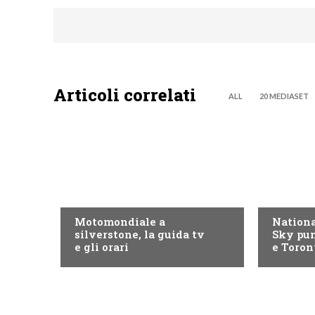
Articoli correlati
ALL
20 MEDIASET
MOTO GP
NOW TV
Motomondiale a
Nationa
silverstone, la guida tv
Sky pun
e gli orari
e Toron