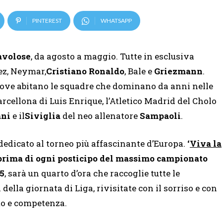
PINTEREST
WHATSAPP
favolose
, da agosto a maggio. Tutte in esclusiva
rez, Neymar,
Cristiano Ronaldo
, Bale e
Griezmann
.
ove abitano le squadre che dominano da anni nelle
Barcellona di Luis Enrique, l’Atletico Madrid del Cholo
ani
e il
Siviglia
del neo allenatore
Sampaoli
.
dedicato al torneo più affascinante d’Europa.
‘
Viva la
s prima di ogni posticipo del massimo campionato
45
, sarà un quarto d’ora che raccoglie tutte le
della giornata di Liga, rivisitate con il sorriso e con
mo e competenza.