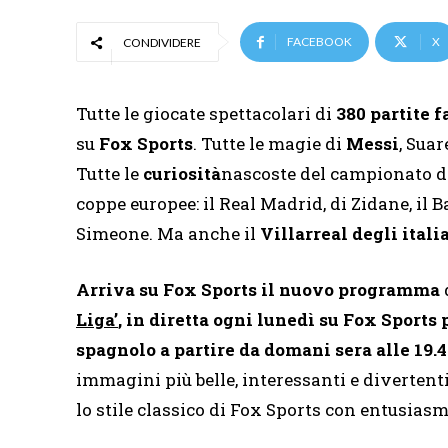
FACEBOOK
X
CONDIVIDERE
Tutte le giocate spettacolari di
380 partite 
su
Fox Sports
. Tutte le magie di
Messi
, Sua
Tutte le
curiosità
nascoste del campionato d
coppe europee: il Real Madrid, di Zidane, il 
Simeone. Ma anche il
Villarreal degli itali
Arriva su Fox Sports il nuovo programma
Liga’
, in diretta ogni lunedì su Fox Sport
spagnolo a partire da domani sera alle 19.
immagini più belle, interessanti e divertenti 
lo stile classico di Fox Sports con entusias