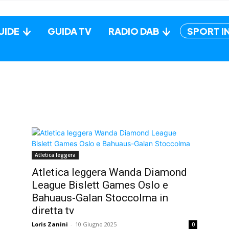
UIDE
GUIDA TV
RADIO DAB
SPORT I
Atletica leggera
Atletica leggera Wanda Diamond
League Bislett Games Oslo e
Bahuaus-Galan Stoccolma in
diretta tv
Loris Zanini
-
10 Giugno 2025
0