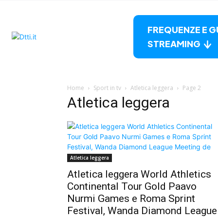
FREQUENZE E G
STREAMING
Home
Sport in tv
Atletica leggera
Page 2
Atletica leggera
Atletica leggera
Atletica leggera World Athletics
Continental Tour Gold Paavo
Nurmi Games e Roma Sprint
Festival, Wanda Diamond League