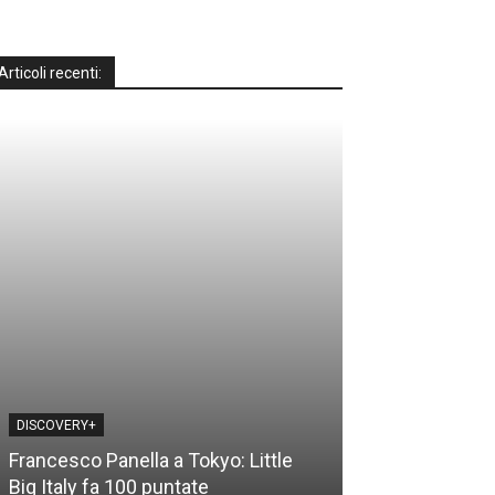
Articoli recenti:
DISCOVERY+
DISCOVERY+
Francesco Panella a Tokyo: Little
Casa a prima vi
Big Italy fa 100 puntate
time: le novità