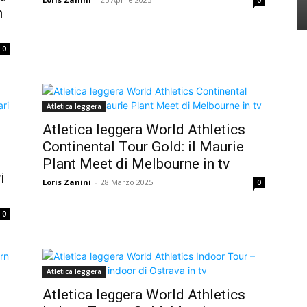
n
0
Atletica leggera
Atletica leggera World Athletics
Continental Tour Gold: il Maurie
Plant Meet di Melbourne in tv
i
Loris Zanini
-
28 Marzo 2025
0
0
Atletica leggera
Atletica leggera World Athletics