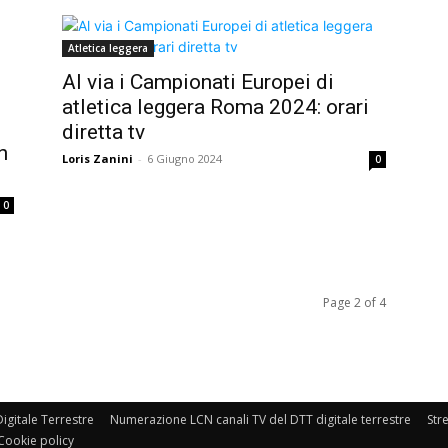
Atletica leggera
Al via i Campionati Europei di
atletica leggera Roma 2024: orari
diretta tv
n
Loris Zanini
-
6 Giugno 2024
0
0
Page 2 of 4
igitale Terrestre
Numerazione LCN canali TV del DTT digitale terrestre
Str
Cookie policy