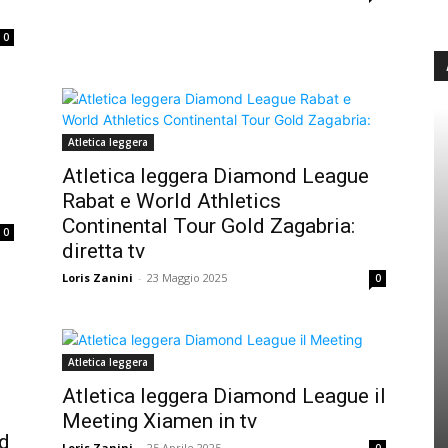
0
Atletica leggera
Atletica leggera Diamond League
Rabat e World Athletics
Continental Tour Gold Zagabria:
0
diretta tv
Loris Zanini
-
23 Maggio 2025
0
Atletica leggera
Atletica leggera Diamond League il
Meeting Xiamen in tv
d
Loris Zanini
-
25 Aprile 2025
0