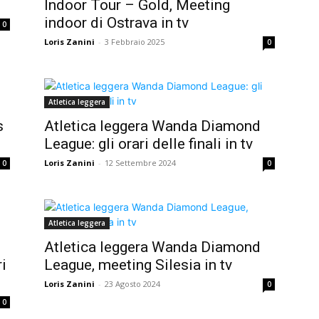
Indoor Tour – Gold, Meeting
indoor di Ostrava in tv
0
Loris Zanini
-
3 Febbraio 2025
0
Atletica leggera
s
Atletica leggera Wanda Diamond
League: gli orari delle finali in tv
Loris Zanini
-
12 Settembre 2024
0
0
Atletica leggera
Atletica leggera Wanda Diamond
i
League, meeting Silesia in tv
Loris Zanini
-
23 Agosto 2024
0
0