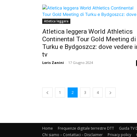
Atletica leggera
Atletica leggera World Athletics
Continental Tour Gold Meeting di
Turku e Bydgoszcz: dove vedere i
tv
Loris Zanini
-
17 Giugno 2024
1
2
3
4
Home
Frequenze digitale terrestre DTT
Guida TV D
Chi siamo – Contattaci – Disclaimer
Privacy policy