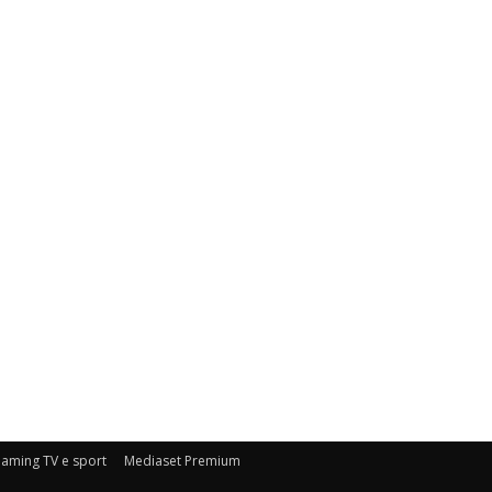
eaming TV e sport
Mediaset Premium