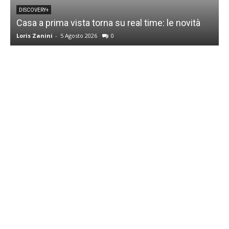
DISCOVERY+
Casa a prima vista torna su real time: le novità
M
Loris Zanini
-
5 Agosto 2026
0
L