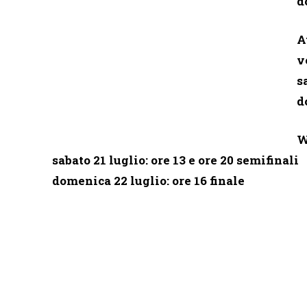
d
A
v
s
d
W
sabato 21 luglio: ore 13 e ore 20 semifinali
domenica 22 luglio: ore 16 finale