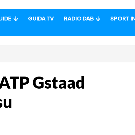
UIDE
GUIDA TV
RADIO DAB
SPORT I
ATP Gstaad
su