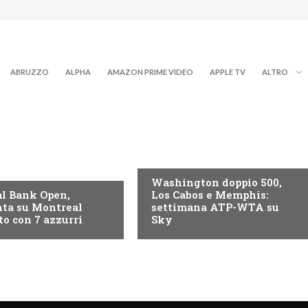
ABRUZZO
ALPHA
AMAZON PRIME VIDEO
APPLE TV
ALTRO
NOW TV
Washington doppio 500,
l Bank Open,
Los Cabos e Memphis:
ta su Montreal
settimana ATP-WTA su
to con 7 azzurri
Sky