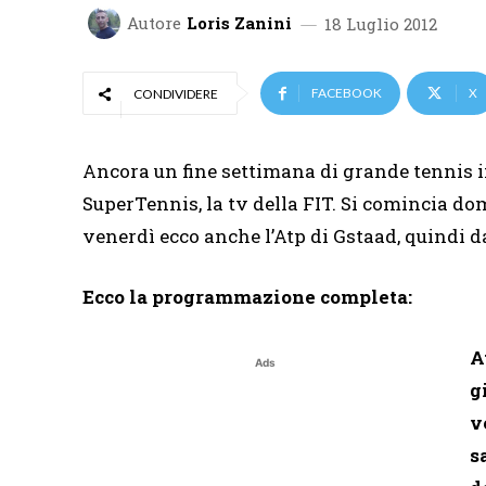
Autore
Loris Zanini
18 Luglio 2012
FACEBOOK
X
CONDIVIDERE
Ancora un fine settimana di grande tennis i
SuperTennis, la tv della FIT. Si comincia dom
venerdì ecco anche l’Atp di Gstaad, quindi d
Ecco la programmazione completa:
A
Ads
g
v
s