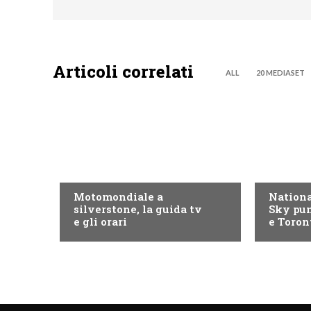
Articoli correlati
ALL
20 MEDIASET
MOTO GP
NOW TV
Motomondiale a
Nationa
silverstone, la guida tv
Sky pun
e gli orari
e Toron