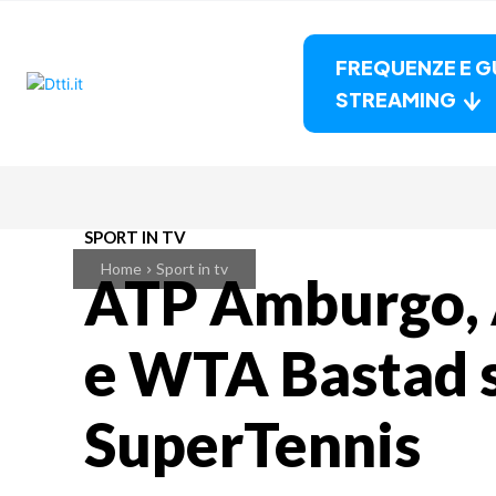
FREQUENZE E G
STREAMING
SPORT IN TV
Home
Sport in tv
ATP Amburgo, 
e WTA Bastad 
SuperTennis