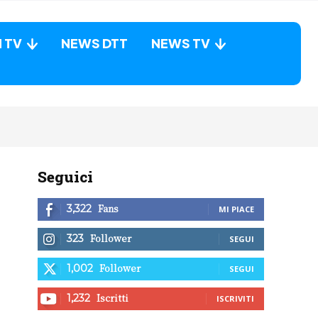
N TV
NEWS DTT
NEWS TV
Seguici
Fans
3,322
MI PIACE
Follower
323
SEGUI
Follower
1,002
SEGUI
Iscritti
1,232
ISCRIVITI