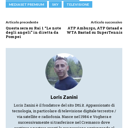
MEDIASET PREMIUM
SKY
TELEVISIONE
Articolo precedente
Articolo successivo
Questa sera su Rai 1 “Le note
ATP Amburgo, ATP Gstaad e
degli angeli” in diretta da
WTA Bastad su SuperTennis
Pompei
Loris Zanini
Loris Zanini è il fondatore del sito Dtti.it. Appassionato di
tecnologia, in particolare di televisione digitale terrestre /
via satellite e radiofonia. Nasce nel 1984 e Voghera e
successivamente si trasferisce nel Cremasco dove
continua a portare avanti la sua passione aggiungendo al