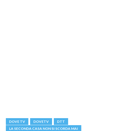
DOVE TV
DOVETV
DTT
LA SECONDA CASA NON SI SCORDA MAI