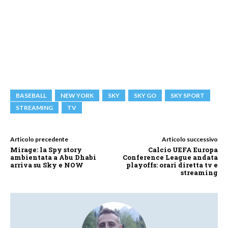
BASEBALL
NEW YORK
SKY
SKY GO
SKY SPORT
STREAMING
TV
Articolo precedente
Articolo successivo
Mirage: la Spy story
Calcio UEFA Europa
ambientata a Abu Dhabi
Conference League andata
arriva su Sky e NOW
playoffs: orari diretta tv e
streaming