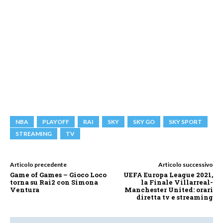
NBA
PLAYOFF
RAI
SKY
SKY GO
SKY SPORT
STREAMING
TV
Articolo precedente
Articolo successivo
Game of Games – Gioco Loco
UEFA Europa League 2021,
torna su Rai2 con Simona
la Finale Villarreal-
Ventura
Manchester United: orari
diretta tv e streaming