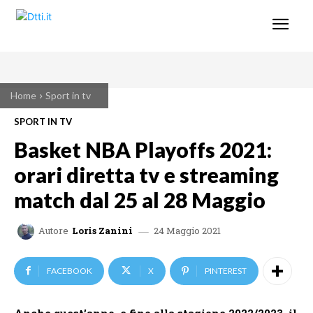
Home
Sport in tv
SPORT IN TV
Basket NBA Playoffs 2021:
orari diretta tv e streaming
match dal 25 al 28 Maggio
24 Maggio 2021
Autore
Loris Zanini
FACEBOOK
X
PINTEREST
Anche quest’anno, e fino alla stagione 2022/2023, il