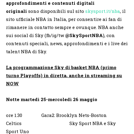
approfondimenti e contenuti digitali
originali
sono disponibili sul sito
skysport.it/nba
, il
sito ufficiale NBA in Italia, per consentire ai fan di
rimanere in contatto sempre e ovunque. NBA anche
sui social di Sky (fb/ig/tw
@SkySportNBA
), con
contenuti speciali, news, approfondimenti e i live dei
talent NBA di Sky.
La programmazione Sky di basket NBA (primo
turno Playoffs) in diretta, anche in streaming su
NOW
Notte martedì 25-mercoledì 26 maggio
ore 1.30 Gara2: Brooklyn Nets-Boston
Celtics Sky Sport NBA e Sky
Sport Uno