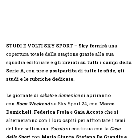
STUDI E VOLTI SKY SPORT
–
Sky fornirà
una
copertura totale della stagione grazie alla sua
squadra editoriale e
gli inviati su tutti i campi della
Serie A
, con
pre e postpartita di tutte le sfide, gli
studi e le rubriche dedicate.
Le giornate di
sabato
e
domenica
si apriranno
con
Buon Weekend
su Sky Sport 24, con
Marco
Demicheli, Federica Frola
e
Gaia Accoto
che si
alterneranno con i loro ospiti per affrontare i temi
del fine settimana.
Sabato
si continua con la
Casa
dello Sport
,
con
Mario Giunta
,
Stefano De Grandis e