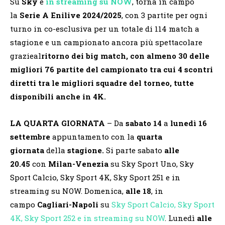
Su
Sky
e
in streaming su NOW
, torna in campo
la
Serie A Enilive 2024/2025
, con 3 partite per ogni
turno in co-esclusiva per un totale di 114 match a
stagione e un campionato ancora più spettacolare
grazieal
ritorno dei
big match, con almeno 30 delle
migliori 76 partite del campionato tra cui 4 scontri
diretti tra le migliori squadre del torneo, tutte
disponibili anche in 4K.
LA QUARTA GIORNATA
– Da
sabato 14
a
lunedì 16
settembre
appuntamento con la
quarta
giornata
della
stagione.
Si parte sabato
alle
20.45
con
Milan-Venezia
su Sky Sport Uno, Sky
Sport Calcio, Sky Sport 4K, Sky Sport 251 e in
streaming su NOW. Domenica,
alle
18
, in
campo
Cagliari-Napoli
su
Sky Sport Calcio, Sky Sport
4K, Sky Sport 252 e in streaming su NOW
. Lunedì
alle