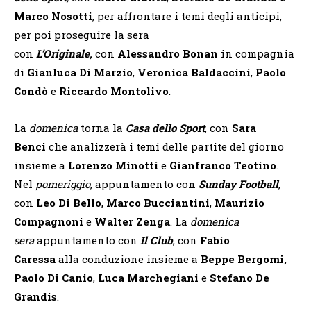
Marco Nosotti
, per affrontare i temi degli anticipi,
per poi proseguire la sera
con
L’Originale,
con
Alessandro Bonan
in compagnia
di
Gianluca Di Marzio
,
Veronica Baldaccini
,
Paolo
Condò
e
Riccardo Montolivo
.
La
domenica
torna la
Casa dello Sport
, con
Sara
Benci
che analizzerà i temi delle partite del giorno
insieme a
Lorenzo Minotti
e
Gianfranco Teotino
.
Nel
pomeriggio
, appuntamento con
Sunday Football
,
con
Leo Di Bello
,
Marco Bucciantini
,
Maurizio
Compagnoni
e
Walter Zenga
. La
domenica
sera
appuntamento con
Il
Club
, con
Fabio
Caressa
alla conduzione insieme a
Beppe Bergomi,
Paolo Di Canio
,
Luca Marchegiani
e
Stefano De
Grandis
.