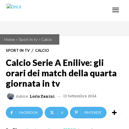
Home
Sport in tv
Calcio
SPORT IN TV
CALCIO
Calcio Serie A Enilive: gli
orari dei match della quarta
giornata in tv
13 Settembre 2024
Autore
Loris Zanini
FACEBOOK
X
PINTEREST