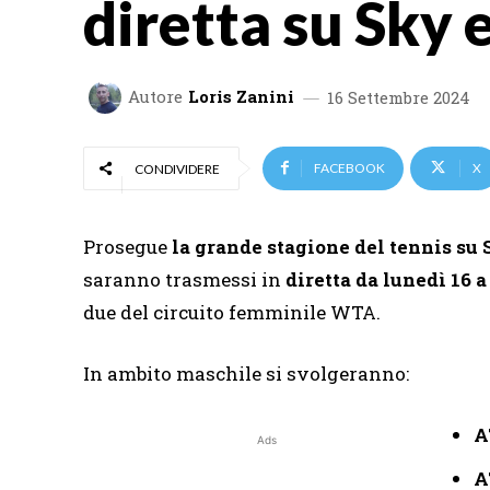
diretta su Sky
Autore
Loris Zanini
16 Settembre 2024
FACEBOOK
X
CONDIVIDERE
Prosegue
la grande stagione del tennis su
saranno trasmessi in
diretta
da lunedì 16 
due del circuito femminile WTA.
In ambito maschile si svolgeranno:
A
Ads
A