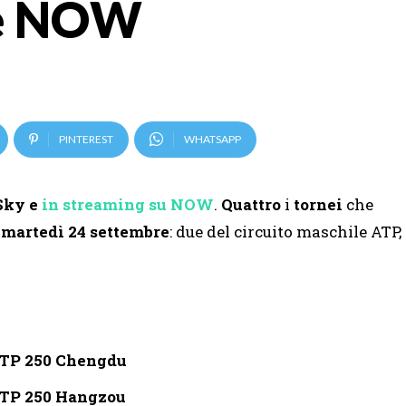
 e NOW
PINTEREST
WHATSAPP
 Sky e
in streaming su NOW
.
Quattro
i
tornei
che
a martedì 24 settembre
: due del circuito maschile ATP,
TP 250 Chengdu
TP 250 Hangzou