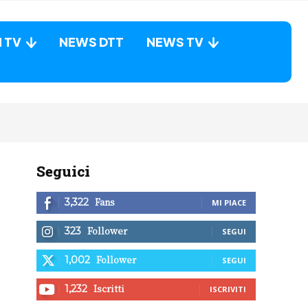
N TV
NEWS DTT
NEWS TV
Seguici
Fans
3,322
MI PIACE
Follower
323
SEGUI
Follower
1,002
SEGUI
Iscritti
1,232
ISCRIVITI