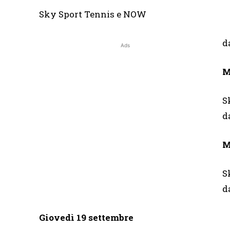
Sky Sport Tennis e NOW
d
Ads
M
S
d
M
S
d
Giovedì 19 settembre