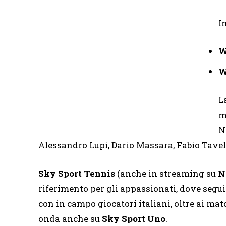
I
W
W
L
m
N
Alessandro Lupi, Dario Massara, Fabio Tavell
Sky Sport Tennis
(anche in streaming su
N
riferimento per gli appassionati, dove seguir
con in campo giocatori italiani, oltre ai mat
onda anche su
Sky Sport Uno
.