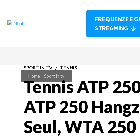
FREQUENZE E G
STREAMING
SPORT IN TV
TENNIS
Home
Sport in tv
Tennis ATP 25
ATP 250 Hang
Seul, WTA 250 