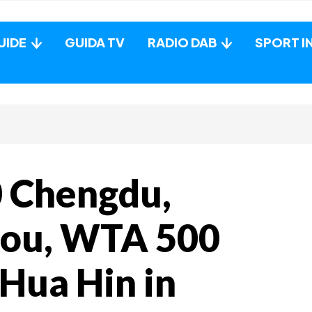
UIDE
GUIDA TV
RADIO DAB
SPORT I
0 Chengdu,
zou, WTA 500
Hua Hin in