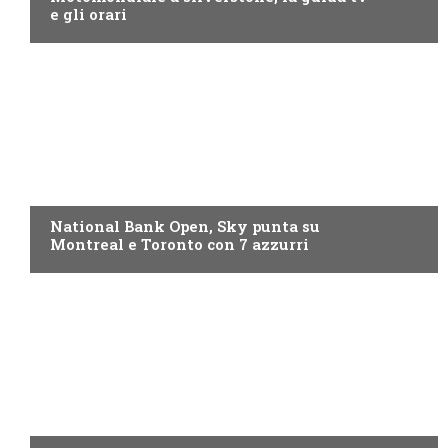
e gli orari
NOW TV
National Bank Open, Sky punta su
Montreal e Toronto con 7 azzurri
NOW TV