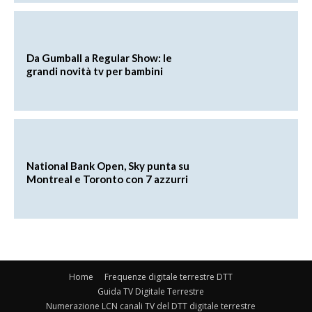
Da Gumball a Regular Show: le
grandi novità tv per bambini
National Bank Open, Sky punta su
Montreal e Toronto con 7 azzurri
Home
Frequenze digitale terrestre DTT
Guida TV Digitale Terrestre
Numerazione LCN canali TV del DTT digitale terrestre