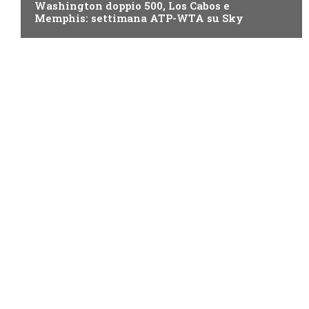
Washington doppio 500, Los Cabos e
Memphis: settimana ATP-WTA su Sky