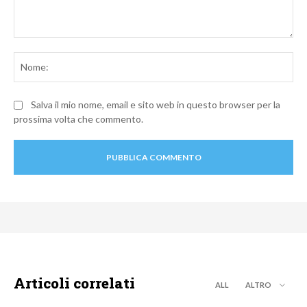
Commento:
No
Salva il mio nome, email e sito web in questo browser per la
prossima volta che commento.
Articoli correlati
ALL
ALTRO