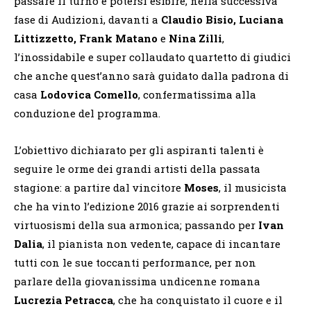
passare il turno e potersi esibire, nella successiva
fase di Audizioni, davanti a
Claudio Bisio, Luciana
Littizzetto, Frank Matano
e
Nina Zilli
,
l’inossidabile e super collaudato quartetto di giudici
che anche quest’anno sarà guidato dalla padrona di
casa
Lodovica Comello
, confermatissima alla
conduzione del programma.
L’obiettivo dichiarato per gli aspiranti talenti è
seguire le orme dei grandi artisti della passata
stagione: a partire dal vincitore
Moses
, il musicista
che ha vinto l’edizione 2016 grazie ai sorprendenti
virtuosismi della sua armonica; passando per
Ivan
Dalia
, il pianista non vedente, capace di incantare
tutti con le sue toccanti performance, per non
parlare della giovanissima undicenne romana
Lucrezia Petracca
, che ha conquistato il cuore e il