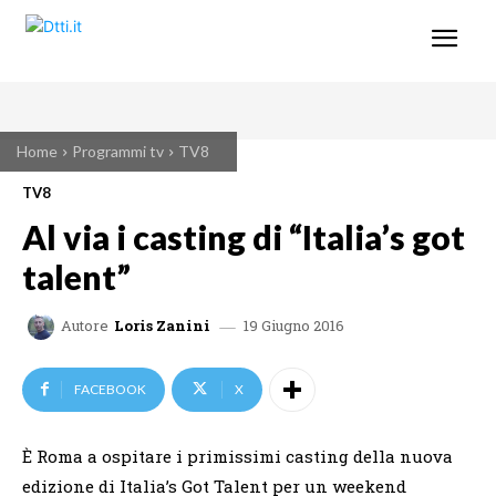
Home
Programmi tv
TV8
TV8
Al via i casting di “Italia’s got
talent”
19 Giugno 2016
Autore
Loris Zanini
FACEBOOK
X
È Roma a ospitare i primissimi casting della nuova
edizione di Italia’s Got Talent per un weekend