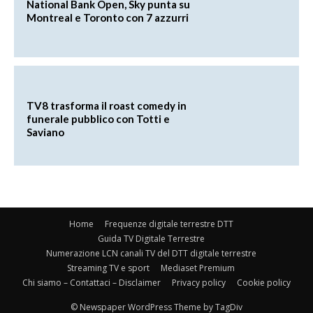
National Bank Open, Sky punta su
Montreal e Toronto con 7 azzurri
TV8 trasforma il roast comedy in
funerale pubblico con Totti e
Saviano
Home
Frequenze digitale terrestre DTT
Guida TV Digitale Terrestre
Numerazione LCN canali TV del DTT digitale terrestre
Streaming TV e sport
Mediaset Premium
Chi siamo – Contattaci – Disclaimer
Privacy policy
Cookie policy
© Newspaper WordPress Theme by TagDiv