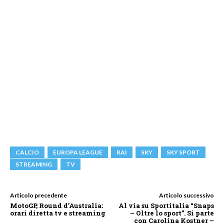
CALCIO
EUROPA LEAGUE
RAI
SKY
SKY SPORT
STREAMING
TV
Articolo precedente
Articolo successivo
MotoGP, Round d’Australia:
Al via su Sportitalia “Snaps
orari diretta tv e streaming
– Oltre lo sport”. Si parte
con Carolina Kostner –