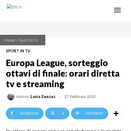
Home
Sport in tv
SPORT IN TV
Europa League, sorteggio
ottavi di finale: orari diretta
tv e streaming
27 Febbraio 2020
Autore
Loris Zanini
FACEBOOK
X
PINTEREST
In attesa di sapere come si concluderanno le partite