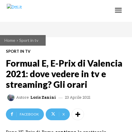
Home
Sport in tv
SPORT IN TV
Formual E, E-Prix di Valencia
2021: dove vedere in tv e
streaming? Gli orari
23 Aprile 2021
Autore
Loris Zanini
FACEBOOK
X
Dopo l’E-Prix di Roma
continua
lo spettacolo