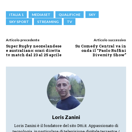
ITALIA 1
MEDIASET
QUALIFICHE
SKY
SKY SPORT
STREAMING
TV
Articolo precedente
Articolo successivo
Super Rugby neozelandese
Su Comedy Central va in
e australiano: orari diretta
onda il “Paolo Ruffini
tv match dal 23 al 25 aprile
Diversity Show”
Loris Zanini
Loris Zanini è il fondatore del sito Dtti.it. Appassionato di
tecnologia, in particolare di televisione digitale terrestre /