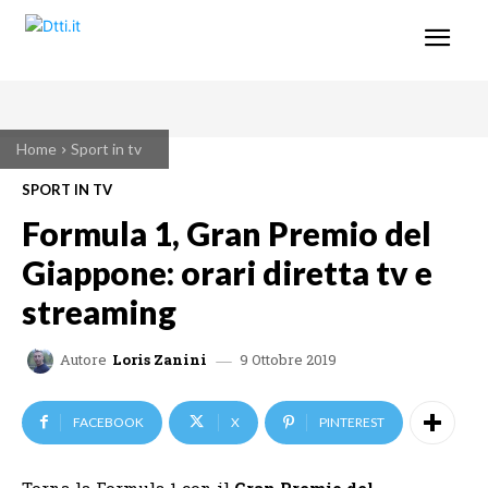
Home
Sport in tv
SPORT IN TV
Formula 1, Gran Premio del
Giappone: orari diretta tv e
streaming
9 Ottobre 2019
Autore
Loris Zanini
FACEBOOK
X
PINTEREST
Torna la Formula 1 con il
Gran Premio del