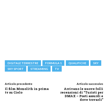
DIGITALE TERRESTRE
FORMULA 1
QUALIFICHE
SKY
SKY SPORT
STREAMING
TV
Articolo precedente
Articolo successivo
Il film Monolith in prima
Arrivano le nuove folli
tv su Cielo
recensioni di “Turisti per
DMAX – Posti assurdi e
dove trovarli”