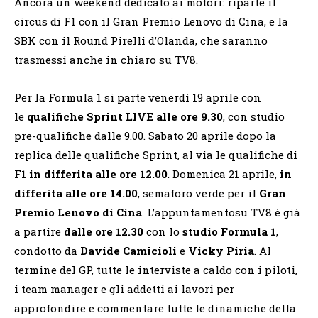
Ancora un weekend dedicato ai motori: riparte il
circus di F1 con il Gran Premio Lenovo di Cina, e la
SBK con il Round Pirelli d’Olanda, che saranno
trasmessi anche in chiaro su TV8.
Per la Formula 1 si parte venerdì 19 aprile con
le
qualifiche Sprint LIVE alle ore 9.30
, con studio
pre-qualifiche dalle 9.00. Sabato 20 aprile dopo la
replica delle qualifiche Sprint, al via le qualifiche di
F1
in differita alle ore 12.00
. Domenica 21 aprile,
in
differita alle ore 14.00
, semaforo verde per il
Gran
Premio Lenovo di Cina
. L’appuntamentosu TV8 è già
a partire
dalle ore 12.30
con lo
studio Formula 1
,
condotto da
Davide Camicioli
e
Vicky Piria
. Al
termine del GP, tutte le interviste a caldo con i piloti,
i team manager e gli addetti ai lavori per
approfondire e commentare tutte le dinamiche della