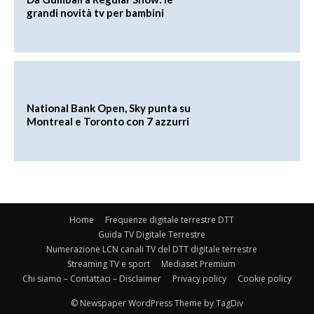
grandi novità tv per bambini
National Bank Open, Sky punta su
Montreal e Toronto con 7 azzurri
Home
Frequenze digitale terrestre DTT
Guida TV Digitale Terrestre
Numerazione LCN canali TV del DTT digitale terrestre
Streaming TV e sport
Mediaset Premium
Chi siamo – Contattaci – Disclaimer
Privacy policy
Cookie policy
© Newspaper WordPress Theme by TagDiv