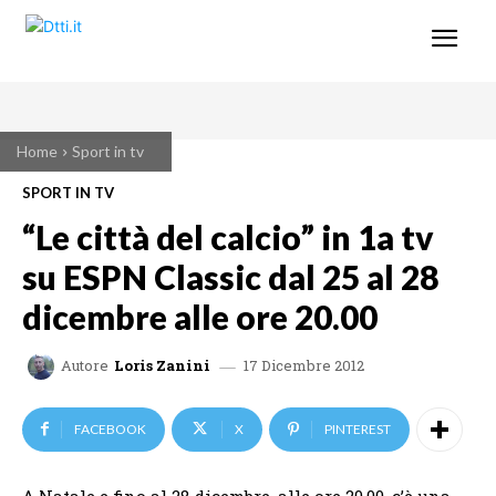
Home
Sport in tv
SPORT IN TV
“Le città del calcio” in 1a tv
su ESPN Classic dal 25 al 28
dicembre alle ore 20.00
17 Dicembre 2012
Autore
Loris Zanini
FACEBOOK
X
PINTEREST
A Natale e fino al 28 dicembre, alle ore 20.00, c’è una