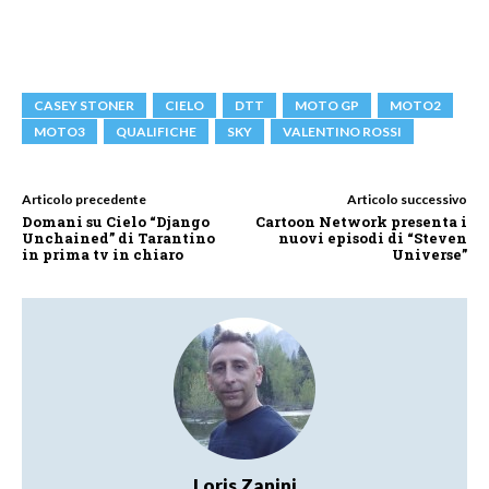
CASEY STONER
CIELO
DTT
MOTO GP
MOTO2
MOTO3
QUALIFICHE
SKY
VALENTINO ROSSI
Articolo precedente
Articolo successivo
Domani su Cielo “Django
Cartoon Network presenta i
Unchained” di Tarantino
nuovi episodi di “Steven
in prima tv in chiaro
Universe”
Loris Zanini