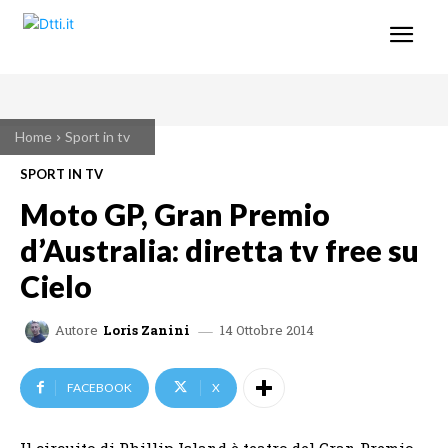
Home
Sport in tv
SPORT IN TV
Moto GP, Gran Premio
d’Australia: diretta tv free su
Cielo
14 Ottobre 2014
Autore
Loris Zanini
FACEBOOK
X
Il circuito di Phillip Island è teatro del Gran Premio