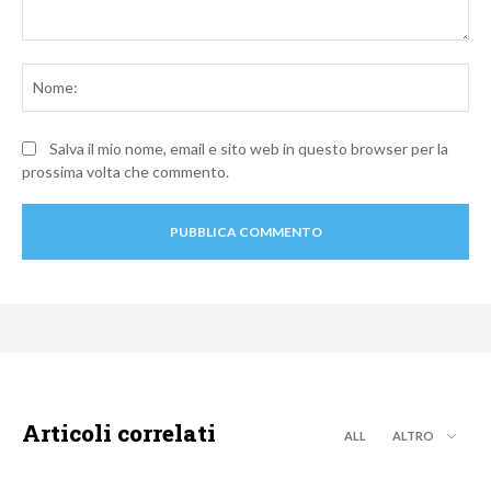
Commento:
No
Salva il mio nome, email e sito web in questo browser per la
prossima volta che commento.
Articoli correlati
ALL
ALTRO