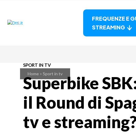
FREQUENZE E G
STREAMING
SPORT IN TV
Home
Sport in tv
Superbike SBK:
il Round di Spa
tv e streaming?