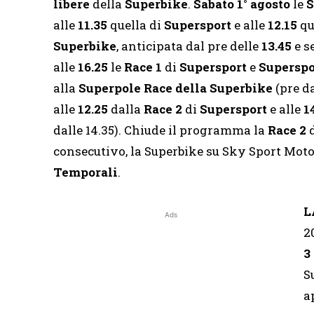
libere
della
Superbike
.
Sabato 1° agosto
le
S
alle
11.35
quella di
Supersport
e alle
12.15
qu
Superbike
, anticipata dal pre delle
13.45
e s
alle
16.25
le
Race 1
di
Supersport
e
Superspo
alla
Superpole Race della Superbike
(pre da
alle
12.25
dalla
Race 2
di
Supersport
e alle
1
dalle 14.35). Chiude il programma la
Race 2
consecutivo, la Superbike su Sky Sport Mo
Temporali
.
L
Ads
2
3
S
a