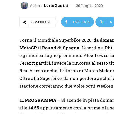
Autore
Loris Zanini
30 Luglio 2020
FACEBOOK
X
CONDIVIDERE
Torna il Mondiale Superbike 2020:
da doman
MotoGP
il
Round di Spagna
. L’esordio a Ph
e grandi battaglie premiando Alex Lowes su
Jerez ripartirà invece la rincorsa al sesto 
Rea. Atteso anche il ritorno di Marco Melan
Oltre alla Superbike, da non perdere anche l
stagione correranno due volte ogni weekend 
IL PROGRAMMA
– Si scende in pista doma
alle
14.55
appuntamento con la prima e la s