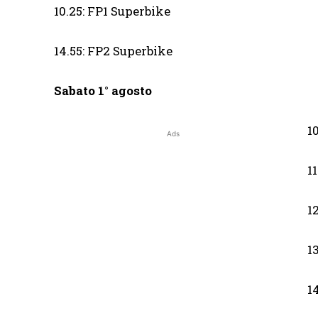
10.25: FP1 Superbike
14.55: FP2 Superbike
Sabato 1° agosto
1
Ads
1
1
1
1