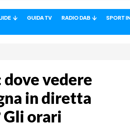
UIDE
GUIDA TV
RADIO DAB
SPORT I
 dove vedere
gna in diretta
 Gli orari