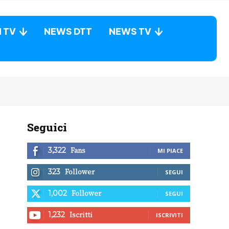
N TV
NEWS DTT
NEWS TV
Seguici
Fans
3,322
MI PIACE
Follower
323
SEGUI
Follower
1,002
SEGUI
Iscritti
1,232
ISCRIVITI