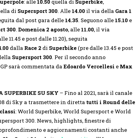
uperpole
: alle
10.50
quella di
Superbike
,
ella di
Supersport 300
. Alle
14.00
il via della
Gara 1
eguita dal post gara delle
14.35
. Seguono alle
15.10
e
rt 300
.
Domenica 2 agosto
, alle
11.00
,
il via
lle 11.45 e post dalle 11.20), seguita
4.00
dalla
Race 2
di
Superbike
(pre dalle 13.45 e post
della
Supersport 300
. Per il secondo anno
toGP sarà commentata da
Edoardo Vercellesi
e
Max
A SUPERBIKE SU SKY
– Fino al 2021, sarà il canale
08 di Sky a trasmettere in diretta
tutti i Round delle
 classi
: World Superbike, World Supersport e World
upersport 300. News, highlights, finestre di
pprofondimento e aggiornamenti costanti anche