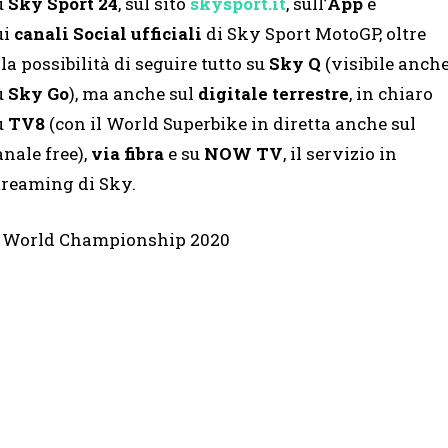
u
Sky Sport 24
, sul sito
skysport.it
, sull’
App
e
ui
canali Social ufficiali
di Sky Sport MotoGP, oltre
lla possibilità di seguire tutto su
Sky Q
(visibile anch
u
Sky Go
), ma anche sul
digitale terrestre
, in chiaro
u
TV8
(con il World Superbike in diretta anche sul
anale free),
via fibra
e su
NOW TV
, il servizio in
treaming di Sky.
ke World Championship 2020