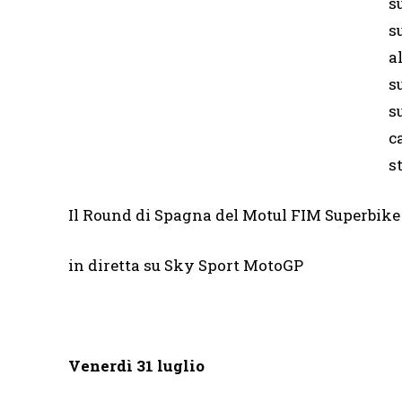
s
s
a
s
s
c
s
Il Round di Spagna del Motul FIM Superbi
in diretta su Sky Sport MotoGP
Venerdì 31 luglio