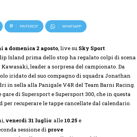
PINTEREST
WHATSAPP
i a domenica 2 agosto
, live su
Sky Sport
illip Island prima dello stop ha regalato colpi di scena
 Kawasaki, leader a sorpresa del campionato. Da
titolo iridato del suo compagno di squadra Jonathan
dri in sella alla Panigale V4R del Team Barni Racing.
e gare di Supersport e Supersport 300, che in questa
per recuperare le tappe cancellate dal calendario.
ni,
venerdì 31 luglio
: alle
10.25
e
econda sessione di
prove