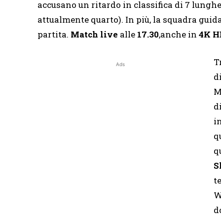
accusano un ritardo in classifica di 7 lunghez
attualmente quarto). In più, la squadra gui
partita.
Match live
alle
17.30
,anche in
4K HD
T
Ads
d
M
d
i
q
q
S
t
W
d