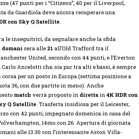
ze (47 punti per i “Citizens”, 40 per il Liverpool,
data da Guardiola deve ancora recuperare una
R con Sky Q Satellite
.
ra le inseguitrici, da segnalare anche la sfida
i
domani
sera alle
21
all’Old Trafford tra il
anchester United, secondo con 44 punti, e l’Everton
i Carlo Ancelotti che, sia pur tra alti e bassi, è sempre
n corsa per un posto in Europa (settima posizione a
uota 36, con due partite in meno). Anche
uesto
match
verrà proposto in
diretta
in
4K HDR con
ky Q Satellite
. Trasferta insidiosa per il Leicester,
erzo con 42 punti, impegnato domenica in casa del
olverhampton, 14mo con 26. Apertura di giornata
omani alle 13.30 con l’interessante Aston Villa-