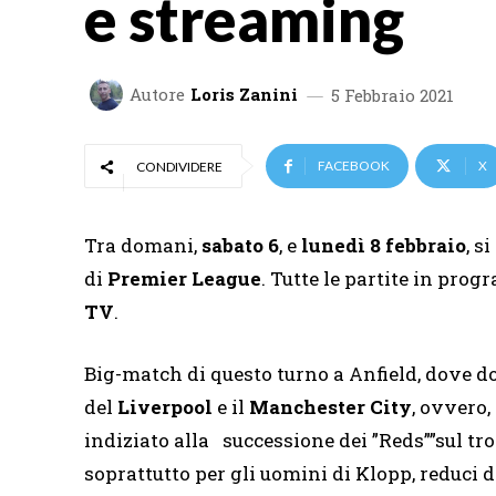
e streaming
Autore
Loris Zanini
5 Febbraio 2021
FACEBOOK
X
CONDIVIDERE
Tra domani,
sabato 6
, e
lunedì 8 febbraio
, s
di
Premier League
. Tutte le partite in pr
TV
.
Big-match di questo turno a Anfield, dove d
del
Liverpool
e il
Manchester City
, ovvero,
indiziato alla successione dei ”Reds””sul tr
soprattutto per gli uomini di Klopp, reduci 