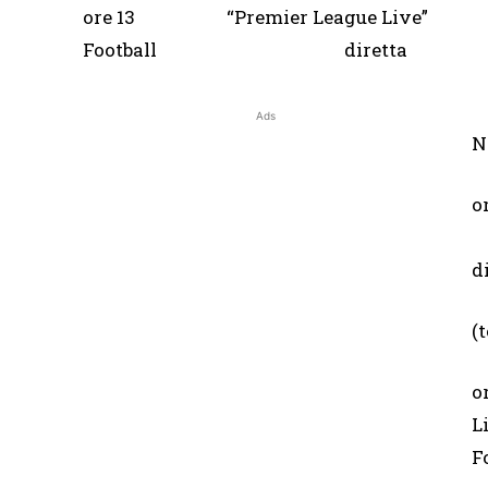
ore 13 “Premier League
Football diretta
(
Ads
N
o
d
(
o