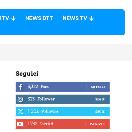
N TV
NEWS DTT
NEWS TV
Seguici
Fans
3,322
MI PIACE
Follower
323
SEGUI
Follower
1,002
SEGUI
Iscritti
1,232
ISCRIVITI