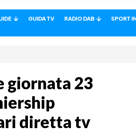
UIDE
GUIDA TV
RADIO DAB
SPORT I
 giornata 23
miership
ri diretta tv