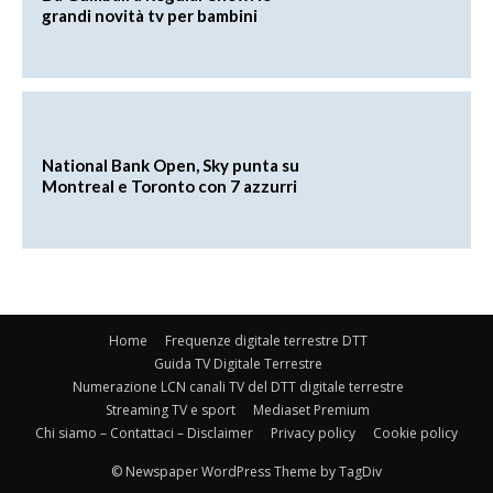
grandi novità tv per bambini
National Bank Open, Sky punta su
Montreal e Toronto con 7 azzurri
Home
Frequenze digitale terrestre DTT
Guida TV Digitale Terrestre
Numerazione LCN canali TV del DTT digitale terrestre
Streaming TV e sport
Mediaset Premium
Chi siamo – Contattaci – Disclaimer
Privacy policy
Cookie policy
© Newspaper WordPress Theme by TagDiv