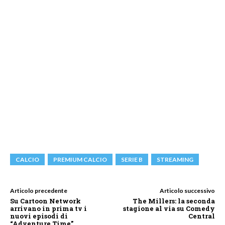
CALCIO
PREMIUM CALCIO
SERIE B
STREAMING
Articolo precedente
Articolo successivo
Su Cartoon Network
The Millers: la seconda
arrivano in prima tv i
stagione al via su Comedy
nuovi episodi di
Central
“Adventure Time”