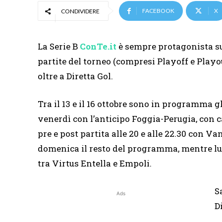
FACEBOOK
X
CONDIVIDERE
La Serie B
ConTe.it
è sempre protagonista su 
partite del torneo (compresi Playoff e Playou
oltre a Diretta Gol.
Tra il 13 e il 16 ottobre sono in programma gl
venerdì con l’anticipo Foggia-Perugia, con cal
pre e post partita alle 20 e alle 22.30 con V
domenica il resto del programma, mentre lune
tra Virtus Entella e Empoli.
S
Ads
D