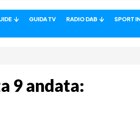
UIDE
GUIDA TV
RADIO DAB
SPORT I
ta 9 andata: