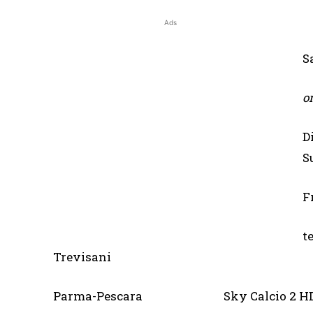
Ads
S
or
D
S
F
t
Trevisani
Parma-Pescara Sky Calcio 2 H