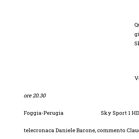
Q
g
S
V
ore 20.30
Foggia-Perugia Sky Sport 1 HD, Sky S
telecronaca Daniele Barone, commento Clau