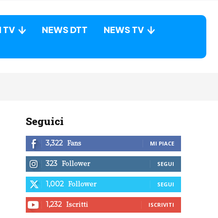
N TV
NEWS DTT
NEWS TV
Seguici
Fans
3,322
MI PIACE
Follower
323
SEGUI
Follower
1,002
SEGUI
Iscritti
1,232
ISCRIVITI