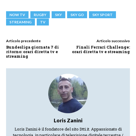
NOW TV
RUGBY
SKY
SKY GO
SKY SPORT
STREAMING
TV
Articolo precedente
Articolo successivo
Bundesliga giornata 7 di
Finali Ferrari Challenge:
ritorno: orari diretta tv e
orari diretta tv e streaming
streaming
Loris Zanini
Loris Zanini è il fondatore del sito Dtti.it. Appassionato di
tecnologia, in particolare di televisione digitale terrestre /