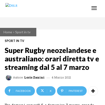
Home
Sport in tv
SPORT IN TV
Super Rugby neozelandese e
australiano: orari diretta tv e
streaming dal 5 al 7 marzo
4 Marzo 2021
Autore
Loris Zanini
FACEBOOK
X
PINTEREST
Tra domani, venerdì 5, e domenica 7 marzo, grande