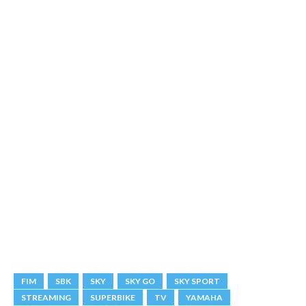
FIM
SBK
SKY
SKY GO
SKY SPORT
STREAMING
SUPERBIKE
TV
YAMAHA