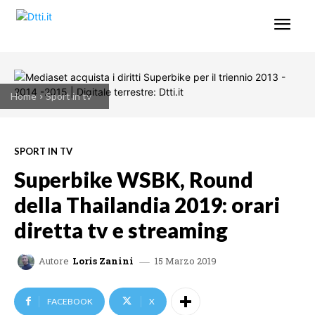
Home
Sport in tv
SPORT IN TV
Superbike WSBK, Round
della Thailandia 2019: orari
diretta tv e streaming
15 Marzo 2019
Autore
Loris Zanini
FACEBOOK
X