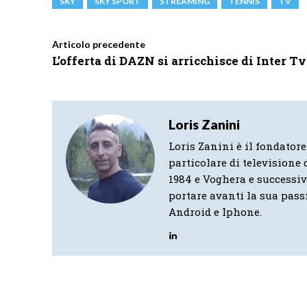
SKY
SKY SPORT
STREAMING
TENNIS
TV
Articolo precedente
L’offerta di DAZN si arricchisce di Inter Tv
Loris Zanini
Loris Zanini è il fondatore
particolare di televisione d
1984 e Voghera e successi
portare avanti la sua pass
Android e Iphone.