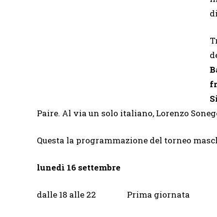
d
T
d
B
f
S
Paire. Al via un solo italiano, Lorenzo Soneg
Questa la programmazione del torneo maschil
lunedì 16 settembre
dalle 18 alle 22 Prima gior