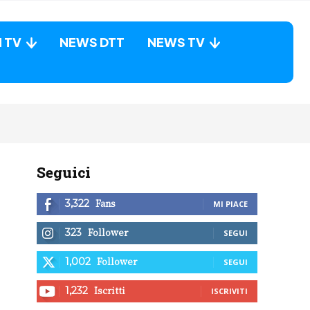
N TV
NEWS DTT
NEWS TV
Seguici
Fans
3,322
MI PIACE
Follower
323
SEGUI
Follower
1,002
SEGUI
Iscritti
1,232
ISCRIVITI