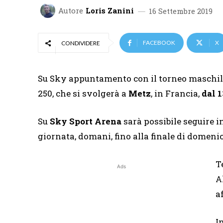
Autore
Loris Zanini
16 Settembre 2019
FACEBOOK
X
CONDIVIDERE
Su Sky appuntamento con il torneo maschil
250, che si svolgerà a
Metz
, in Francia,
dal 1
Su
Sky Sport Arena
sarà possibile seguire i
giornata, domani, fino alla finale di domen
T
Ads
A
a
I