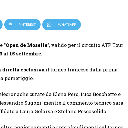
PINTEREST
WHATSAPP
e “
Open de Moselle
”, valido per il circuito ATP Tour
3 al 15 settembre
.
n
diretta esclusiva
il torneo francese dalla prima
ica pomeriggio.
elecronache curate da Elena Pero, Luca Boschetto e
lessandro Sugoni, mentre il commento tecnico sarà
ffidato a Laura Golarsa e Stefano Pescosolido.
noltre, aggiornamenti e approfondimenti sul torneo