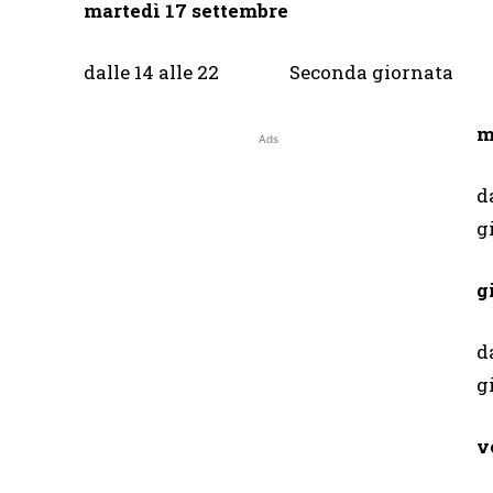
martedì 17 settembre
dalle 14 alle 22 Seconda gio
m
Ads
d
g
d
v