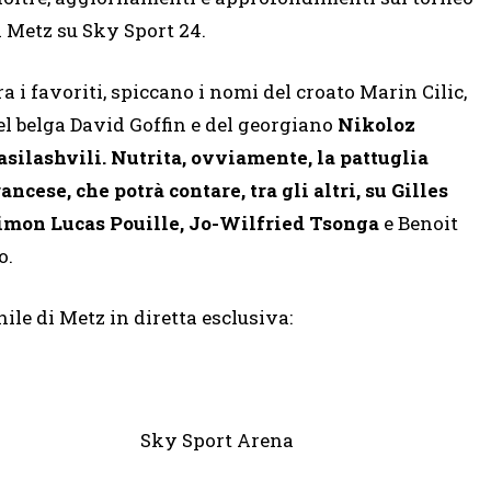
i Metz su Sky Sport 24.
ra i favoriti, spiccano i nomi del croato Marin Cilic,
el belga David Goffin e del georgiano
Nikoloz
asilashvili. Nutrita, ovviamente, la pattuglia
rancese, che potrà contare, tra gli altri, su Gilles
imon Lucas Pouille, Jo-Wilfried Tsonga
e Benoit
o.
e di Metz in diretta esclusiva:
nata Sky Sport Arena