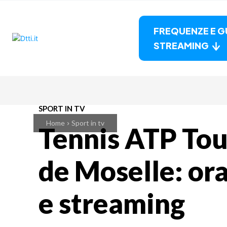
FREQUENZE E G
STREAMING
SPORT IN TV
Home
Sport in tv
Tennis ATP To
de Moselle: ora
e streaming