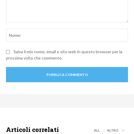
Commento:
No
Salva il mio nome, email e sito web in questo browser per la
prossima volta che commento.
Articoli correlati
ALL
ALTRO