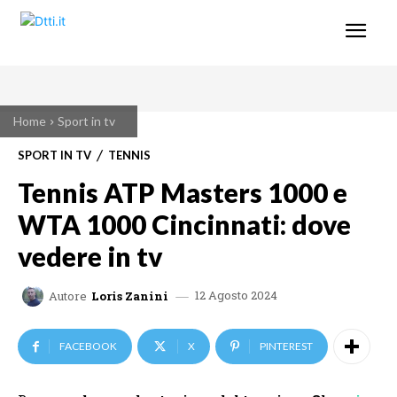
Home
Sport in tv
SPORT IN TV
TENNIS
Tennis ATP Masters 1000 e
WTA 1000 Cincinnati: dove
vedere in tv
12 Agosto 2024
Autore
Loris Zanini
FACEBOOK
X
PINTEREST