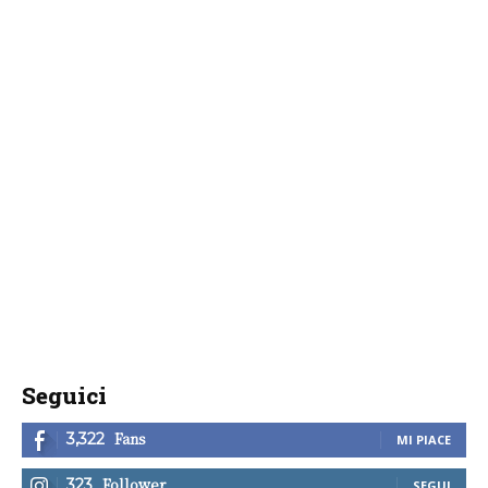
Seguici
Fans
3,322
MI PIACE
Follower
323
SEGUI