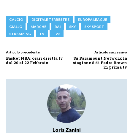
CALCIO
DIGITALE TERRESTRE
EUROPA LEAGUE
GIALLO
MARCHE
RAI
SKY
SKY SPORT
STREAMING
TV
TV8
Articolo precedente
Articolo successivo
Basket NBA: orari diretta tv
Su Paramount Network la
dal 20 al 22 Febbraio
stagione 8 di Padre Brown
in prima tv
Loris Zanini