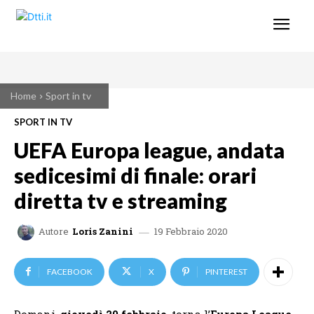
Home
Sport in tv
SPORT IN TV
UEFA Europa league, andata
sedicesimi di finale: orari
diretta tv e streaming
19 Febbraio 2020
Autore
Loris Zanini
FACEBOOK
X
PINTEREST
Domani,
giovedì 20
febbraio
, torna l’
Europa League
,