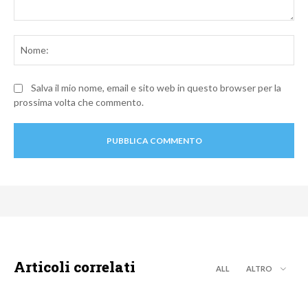
Commento:
No
Salva il mio nome, email e sito web in questo browser per la
prossima volta che commento.
Articoli correlati
ALL
ALTRO