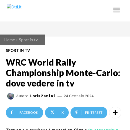
Home
Sport in tv
SPORT IN TV
WRC World Rally
Championship Monte-Carlo:
dove vedere in tv
24 Gennaio 2024
Autore
Loris Zanini
FACEBOOK
X
PINTEREST
Tornano a rombare i motori
su Sky e
in streaming