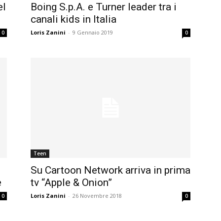
el
Boing S.p.A. e Turner leader tra i
canali kids in Italia
Loris Zanini
-
9 Gennaio 2019
0
0
Teen
Su Cartoon Network arriva in prima
e
tv “Apple & Onion”
Loris Zanini
-
26 Novembre 2018
0
0