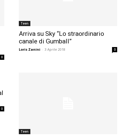
Teen
Arriva su Sky “Lo straordinario
canale di Gumball”
Loris Zanini
-
3 Aprile 2018
0
0
al
0
Teen