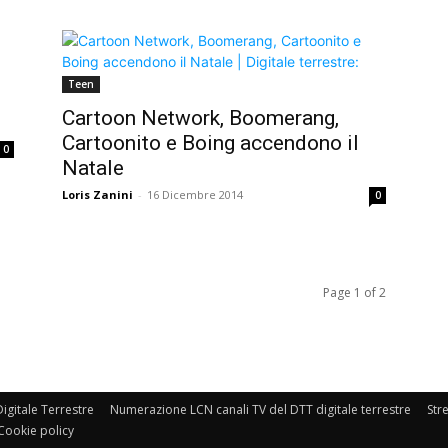
Teen
Cartoon Network, Boomerang,
Cartoonito e Boing accendono il
0
Natale
Loris Zanini
-
16 Dicembre 2014
0
Page 1 of 2
igitale Terrestre
Numerazione LCN canali TV del DTT digitale terrestre
Str
Cookie policy