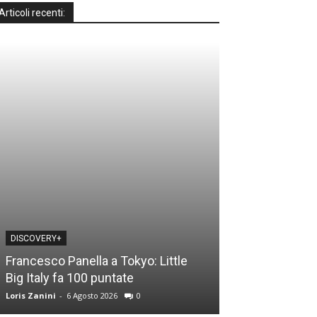
Articoli recenti:
DISCOVERY+
DISCOVERY+
Francesco Panella a Tokyo: Little
Casa a prima vi
Big Italy fa 100 puntate
time: le novità
Loris Zanini
-
6 Agosto 2026
0
Loris Zanini
-
5 Ago