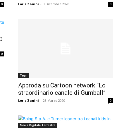
Loris Zanini
-
3 Dicembre 2020
0
0
p
0
Teen
Approda su Cartoon network “Lo
straordinario canale di Gumball”
Loris Zanini
-
23 Marzo 2020
0
News Digitale Terrestre