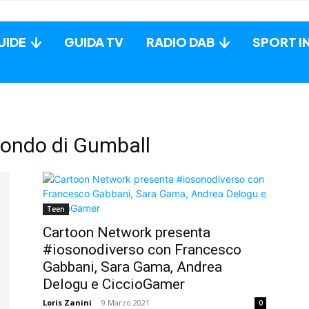
UIDE
GUIDA TV
RADIO DAB
SPORT I
Mondo di Gumball
Teen
Cartoon Network presenta
#iosonodiverso con Francesco
Gabbani, Sara Gama, Andrea
Delogu e CiccioGamer
Loris Zanini
-
9 Marzo 2021
0