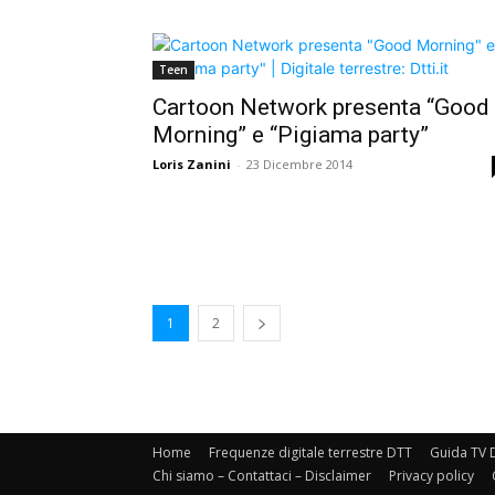
Teen
Cartoon Network presenta “Good
Morning” e “Pigiama party”
Loris Zanini
-
23 Dicembre 2014
1
2
Home
Frequenze digitale terrestre DTT
Guida TV D
Chi siamo – Contattaci – Disclaimer
Privacy policy