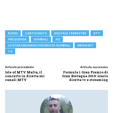
BOING
CARTOONITO
DIGITALE TERRESTRE
DTT
FREQUENZA
GUMBALL
JOI
LO STRAORDINARIO MONDO DI GUMBALL
MEDIASET
TV
Articolo precedente
Articolo successivo
Isle of MTV Malta, il
Formula 1 Gran Premio di
concerto in diretta sui
Gran Bretagna 2019: orario
canali MTV
diretta tv e streaming