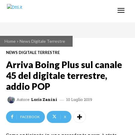
Home
News Digitale Terrestre
NEWS DIGITALE TERRESTRE
Arriva Boing Plus sul canale
45 del digitale terrestre,
addio POP
10 Luglio 2019
Autore
Loris Zanini
FACEBOOK
X
Come anticipato in una precedente news, è stata