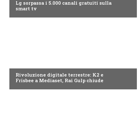
Lg sorpassa i 5.000 canali gratuiti sulla
smart tv
NEWS DIGITALE TERRESTRE
Rivoluzione digitale terrestre: K2 e
Frisbee a Mediaset, Rai Gulp chiude