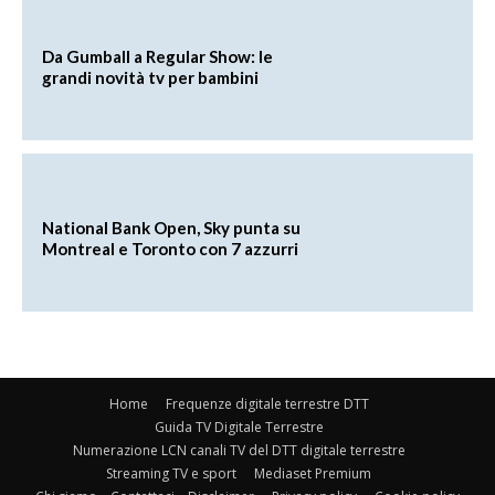
Da Gumball a Regular Show: le
grandi novità tv per bambini
National Bank Open, Sky punta su
Montreal e Toronto con 7 azzurri
Home
Frequenze digitale terrestre DTT
Guida TV Digitale Terrestre
Numerazione LCN canali TV del DTT digitale terrestre
Streaming TV e sport
Mediaset Premium