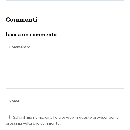
Commenti
lascia un commento
Commento:
No
Salva il mio nome, email e sito web in questo browser per la
prossima volta che commento.