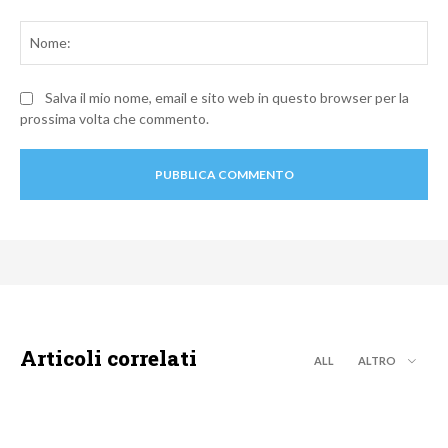
Commento:
No
Salva il mio nome, email e sito web in questo browser per la
prossima volta che commento.
Articoli correlati
ALL
ALTRO