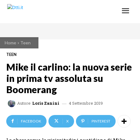
Home
Teen
TEEN
Mike il carlino: la nuova serie
in prima tv assoluta su
Boomerang
4 Settembre 2019
Autore
Loris Zanini
FACEBOOK
X
PINTEREST
Lo show segue le vicissitudini quotidiane di Mike,