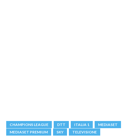
CHAMPIONS LEAGUE
DTT
ITALIA 1
MEDIASET
MEDIASET PREMIUM
SKY
TELEVISIONE