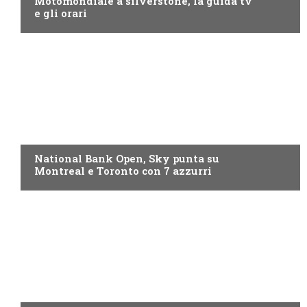
Motomondiale a silverstone, la guida tv
e gli orari
NOW TV
National Bank Open, Sky punta su
Montreal e Toronto con 7 azzurri
NOW TV