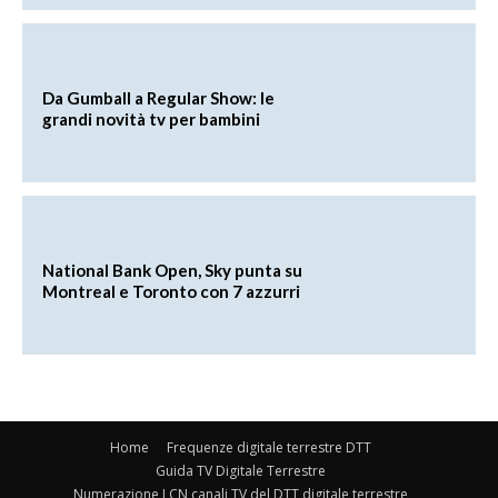
Da Gumball a Regular Show: le
grandi novità tv per bambini
National Bank Open, Sky punta su
Montreal e Toronto con 7 azzurri
Home
Frequenze digitale terrestre DTT
Guida TV Digitale Terrestre
Numerazione LCN canali TV del DTT digitale terrestre