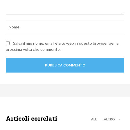
Commento:
No
Salva il mio nome, email e sito web in questo browser per la
prossima volta che commento.
Articoli correlati
ALL
ALTRO