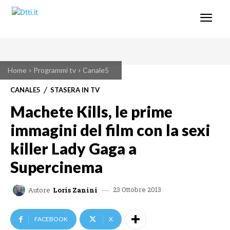
Home
Programmi tv
Canale5
CANALE5
STASERA IN TV
Machete Kills, le prime
immagini del film con la sexi
killer Lady Gaga a
Supercinema
23 Ottobre 2013
Autore
Loris Zanini
FACEBOOK
X