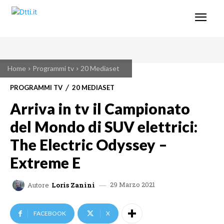
Home
Programmi tv
20 Mediaset
PROGRAMMI TV
20 MEDIASET
Arriva in tv il Campionato
del Mondo di SUV elettrici:
The Electric Odyssey –
Extreme E
29 Marzo 2021
Autore
Loris Zanini
FACEBOOK
X