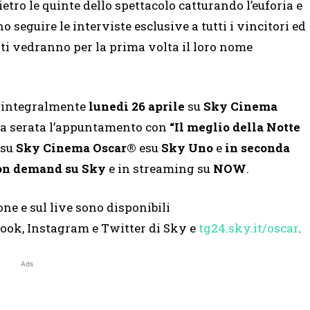
tro le quinte dello spettacolo catturando l’euforia e
o seguire le interviste esclusive a tutti i vincitori ed
iati vedranno per la prima volta il loro nome
a integralmente
lunedì 26 aprile
su
Sky Cinema
ma serata l’appuntamento con
“Il meglio della Notte
su
Sky Cinema Oscar®
esu
Sky Uno
e
in seconda
on demand su Sky
e in streaming su
NOW
.
e e sul live sono disponibili
book, Instagram e Twitter di Sky e
tg24.sky.it/oscar
.
Ads