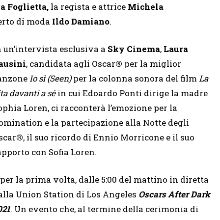
 Foglietta,
la regista e attrice
Michela
perto di moda
Ildo Damiano
.
n un’intervista esclusiva a
Sky Cinema
,
Laura
ausini
, candidata agli Oscar
®
per la miglior
anzone
Io sì (Seen)
per la colonna sonora del film
La
ita davanti a sé
in cui Edoardo Ponti dirige la madre
ophia Loren, ci racconterà l’emozione per la
omination e la partecipazione alla Notte degli
scar
®
, il suo ricordo di Ennio Morricone e il suo
apporto con Sofia Loren.
 per la prima volta, dalle 5:00 del mattino in diretta
alla Union Station di Los Angeles
Oscars After Dark
021
. Un evento che, al termine della cerimonia di