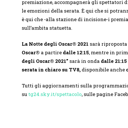
premiazione, accompagnerà gli spettatori die
le emozioni della serata. È qui che si potrann
è qui che -alla stazione di incisione-i prem
sull’ambita statuetta.
La Notte degli Oscar® 2021
sarà ripropost
Oscar®
a partire
dalle 12:15
, mentre in pri
degli Oscar® 2021”
sarà in onda
dalle 21:15
serata in chiaro su TV8,
disponibile anche
Tutti gli aggiornamenti sulla programmazion
su
tg24.sky.it/spettacolo
, sulle pagine Face