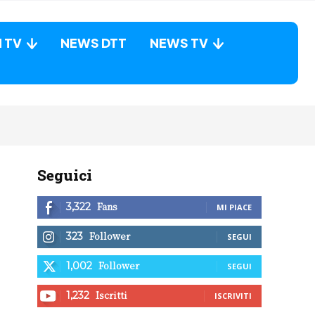
N TV
NEWS DTT
NEWS TV
Seguici
Fans
3,322
MI PIACE
Follower
323
SEGUI
Follower
1,002
SEGUI
Iscritti
1,232
ISCRIVITI