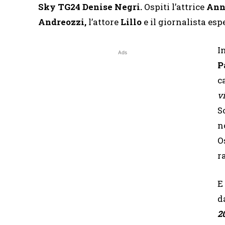
Sky TG24
Denise Negri
.
Ospiti l’attrice
Anna
Andreozzi,
l’attore
Lillo
e il giornalista es
I
Ads
P
c
v
S
n
O
r
E
d
2