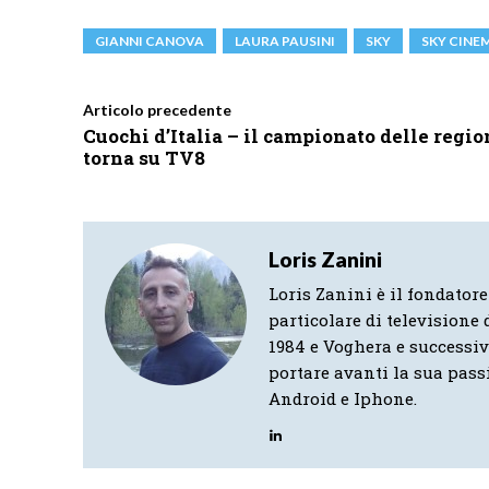
GIANNI CANOVA
LAURA PAUSINI
SKY
SKY CINE
Articolo precedente
Cuochi d’Italia – il campionato delle regio
torna su TV8
Loris Zanini
Loris Zanini è il fondatore
particolare di televisione d
1984 e Voghera e successi
portare avanti la sua pass
Android e Iphone.