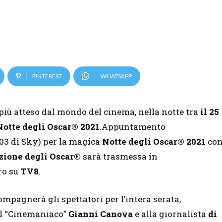
PINTEREST
WHATSAPP
iù atteso dal mondo del cinema, nella notte tra
il 25
otte degli Oscar® 2021
.Appuntamento
03 di Sky) per la magica
Notte degli Oscar® 2021
co
izione degli Oscar®
sarà trasmessa in
ro su
TV8
.
ompagnerà gli spettatori per l’intera serata,
l “Cinemaniaco”
Gianni Canova
e alla giornalista
di