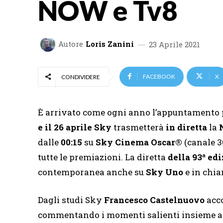
NOW e Tv8
Autore
Loris Zanini
23 Aprile 2021
FACEBOOK
X
CONDIVIDERE
È arrivato come ogni anno l’appuntamento p
e il 26 aprile Sky
trasmetterà
in diretta
la
N
dalle
00:15
su
Sky Cinema Oscar®
(canale 3
tutte le premiazioni. La diretta
della 93ª ed
contemporanea anche su
Sky Uno
e in chia
Dagli studi Sky
Francesco Castelnuovo
acc
commentando i momenti salienti insieme a