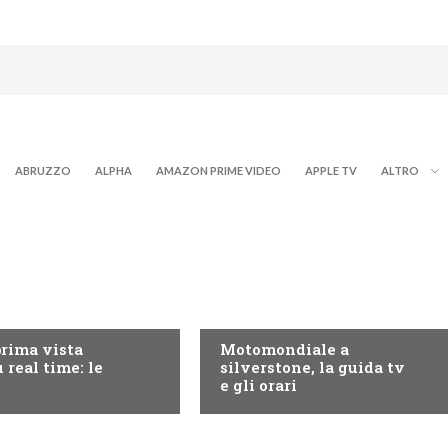
ABRUZZO
ALPHA
AMAZON PRIME VIDEO
APPLE TV
ALTRO
RY+
MOTO GP
prima vista
Motomondiale a
 real time: le
silverstone, la guida tv
e gli orari