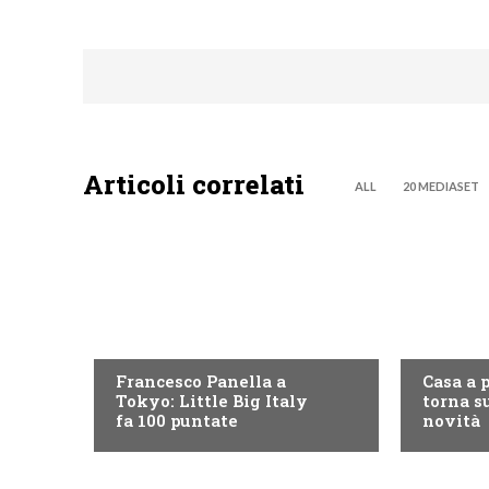
Articoli correlati
ALL
20 MEDIASET
DISCOVERY+
DISCOVE
Francesco Panella a
Casa a 
Tokyo: Little Big Italy
torna su
fa 100 puntate
novità