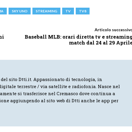
MA
SKY UNO
STREAMING
TV
TV8
Articolo successiv
ni
Baseball MLB: orari diretta tv e streamin
match dal 24 al 29 April
 del sito Dtti.it. Appassionato di tecnologia, in
igitale terrestre / via satellite e radiofonia. Nasce nel
vamente si trasferisce nel Cremasco dove continua a
ione aggiungendo al sito web di Dtti anche le app per