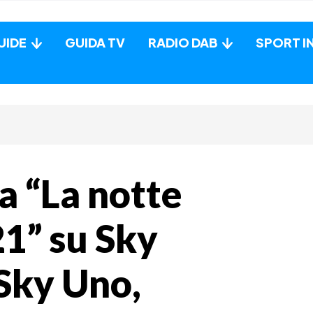
UIDE
GUIDA TV
RADIO DAB
SPORT I
ta “La notte
21” su Sky
Sky Uno,