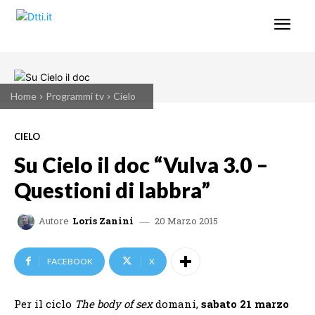
Home
Programmi tv
Cielo
CIELO
Su Cielo il doc “Vulva 3.0 –
Questioni di labbra”
20 Marzo 2015
Autore
Loris Zanini
FACEBOOK
X
Per il ciclo
The body of sex
domani,
sabato 21 marzo