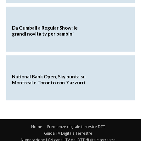
Da Gumball a Regular Show: le
grandi novità tv per bambini
National Bank Open, Sky punta su
Montreal e Toronto con 7 azzurri
Home
Frequenze digitale terrestre DTT
Guida TV Digitale Terrestre
Numerazione LCN canali TV del DTT digitale terrestre