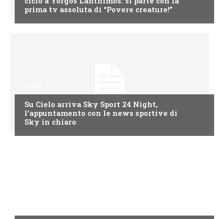
ciclo a Yorgos Lanthimos: si parte con la
prima tv assoluta di “Povere creature!”
CIELO
Su Cielo arriva Sky Sport 24 Night,
l’appuntamento con le news sportive di
Sky in chiaro
CIELO