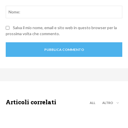
Commento:
No
Salva il mio nome, email e sito web in questo browser per la
prossima volta che commento.
Articoli correlati
ALL
ALTRO