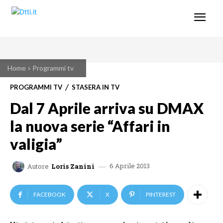
Home
Programmi tv
PROGRAMMI TV
STASERA IN TV
Dal 7 Aprile arriva su DMAX
la nuova serie “Affari in
valigia”
6 Aprile 2013
Autore
Loris Zanini
FACEBOOK
X
PINTEREST