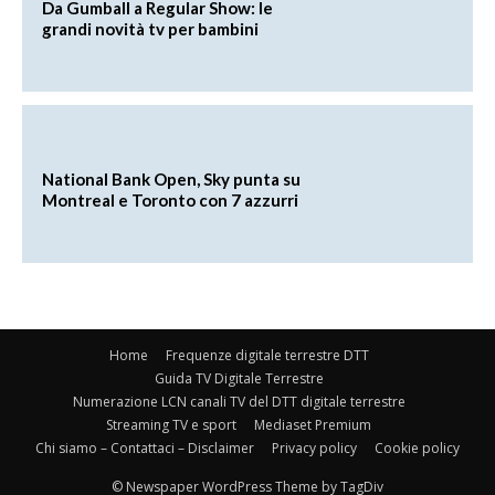
Da Gumball a Regular Show: le
grandi novità tv per bambini
National Bank Open, Sky punta su
Montreal e Toronto con 7 azzurri
Home
Frequenze digitale terrestre DTT
Guida TV Digitale Terrestre
Numerazione LCN canali TV del DTT digitale terrestre
Streaming TV e sport
Mediaset Premium
Chi siamo – Contattaci – Disclaimer
Privacy policy
Cookie policy
© Newspaper WordPress Theme by TagDiv