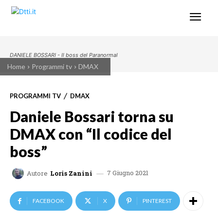
DANIELE BOSSARI - Il boss del Paranormal
Home
Programmi tv
DMAX
PROGRAMMI TV
DMAX
Daniele Bossari torna su
DMAX con “Il codice del
boss”
7 Giugno 2021
Autore
Loris Zanini
FACEBOOK
X
PINTEREST