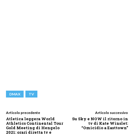
DMAX
TV
Articolo precedente
Articolo successivo
Atletica leggera World
Su Sky e NOW il ritorno in
Athletics Continental Tour
tv di Kate Winslet:
Gold Meeting di Hengelo
“Omicidio a Easttown”
2021: orari diretta tv e