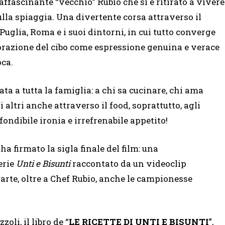
 affascinante “vecchio” Rubio che si è ritirato a vivere
ulla spiaggia. Una divertente corsa attraverso il
 Puglia, Roma e i suoi dintorni, in cui tutto converge
lorazione del cibo come espressione genuina e verace
oca.
ta a tutta la famiglia: a chi sa cucinare, chi ama
 altri anche attraverso il food, soprattutto, agli
ondibile ironia e irrefrenabile appetito!
ha firmato la sigla finale del film: una
erie
Unti e Bisunti
raccontato da un videoclip
arte, oltre a Chef Rubio, anche le campionesse
zoli, il libro de “
LE RICETTE DI UNTI E BISUNTI
”,