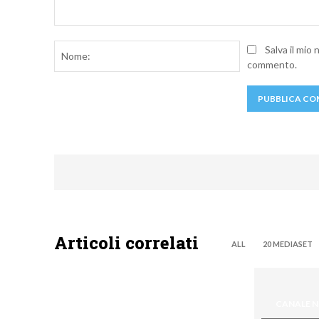
Commento:
Nome:
Salva il mio
commento.
Articoli correlati
ALL
20 MEDIASET
CANALE 
DMAX