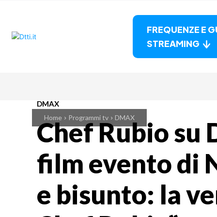
FREQUENZE E G
STREAMING
DMAX
Home
Programmi tv
DMAX
Chef Rubio su
film evento di 
e bisunto: la ve