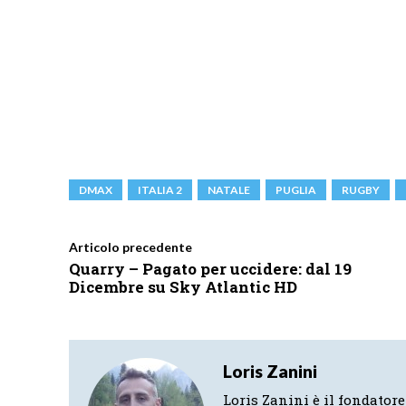
DMAX
ITALIA 2
NATALE
PUGLIA
RUGBY
Articolo precedente
Quarry – Pagato per uccidere: dal 19
Dicembre su Sky Atlantic HD
Loris Zanini
Loris Zanini è il fondatore