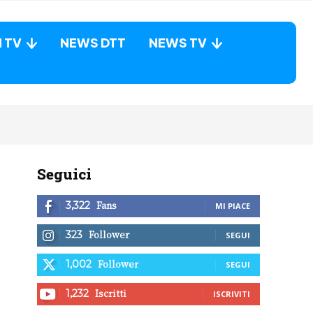
N TV
NEWS DTT
NEWS TV
Seguici
Fans
3,322
MI PIACE
Follower
323
SEGUI
Follower
1,002
SEGUI
Iscritti
1,232
ISCRIVITI