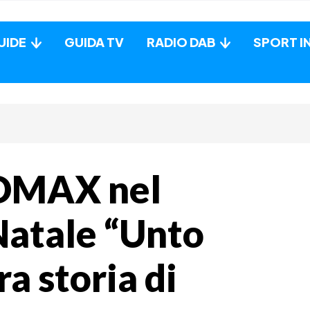
UIDE
GUIDA TV
RADIO DAB
SPORT I
 DMAX nel
Natale “Unto
ra storia di