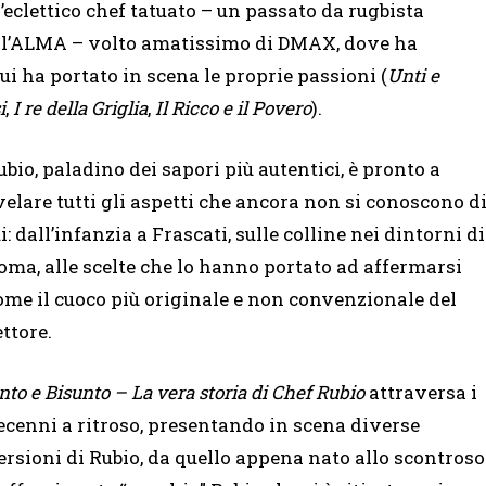
l’eclettico chef tatuato – un passato da rugbista
o l’ALMA – volto amatissimo di DMAX, dove ha
ui ha portato in scena le proprie passioni (
Unti e
i
,
I re della Griglia
,
Il Ricco e il Povero
).
ubio, paladino dei sapori più autentici, è pronto a
velare tutti gli aspetti che ancora non si conoscono d
ui: dall’infanzia a Frascati, sulle colline nei dintorni di
oma, alle scelte che lo hanno portato ad affermarsi
ome il cuoco più originale e non convenzionale del
ettore.
nto e Bisunto – La vera storia di Chef Rubio
attraversa i
ecenni a ritroso, presentando in scena diverse
ersioni di Rubio, da quello appena nato allo scontroso