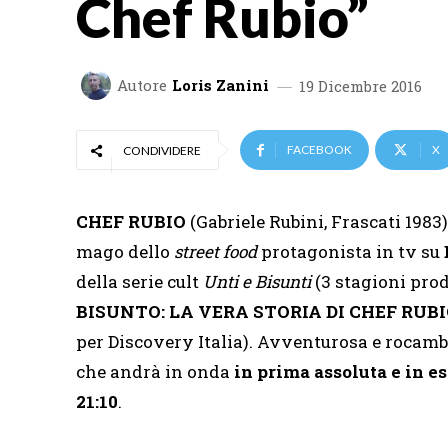
Chef Rubio”
Autore
Loris Zanini
19 Dicembre 2016
FACEBOOK
X
CONDIVIDERE
CHEF RUBIO
(Gabriele Rubini, Frascati 1983) 
mago dello
street food
protagonista in tv su
della serie cult
Unti e Bisunti
(3 stagioni prod
BISUNTO: LA VERA STORIA DI CHEF RUB
per Discovery Italia). Avventurosa e rocambol
che andrà in onda
in prima assoluta e in 
21:10
.