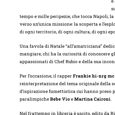
e
s
tempo e mille peripezie, che tocca Napoli, la
verso un’unica missione: la scoperta e l’esp
di ogni territorio, di ogni cultura, di ogni ep
Una favola di Natale “all’amatriciana” dedica
mangiare, chi ha la curiosità di conoscere gli
appassionati di Chef Rubio e della sua inconf
Per l’occasione, il rapper
Frankie hi-nrg mc
reinterpretazione del tema originale della s
d’ispirazione fumettistica cui hanno preso p
paralimpiche
Bebe Vio
e
Martina Caironi
.
Nel frattempo in libreria è uscito, edito da Riz