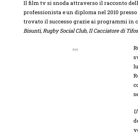
Il film tv si snoda attraverso il racconto del
professionista e un diploma nel 2010 press
trovato il successo grazie ai programmi in c
Bisunti
,
Rugby Social Club
,
Il Cacciatore di Tifos
R
Ads
s
l
R
c
s
U
d
v