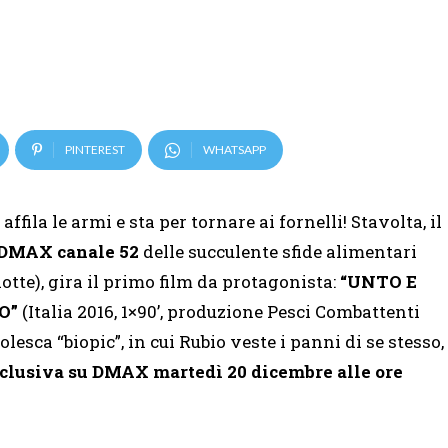
PINTEREST
WHATSAPP
affila le armi e sta per tornare ai fornelli! Stavolta, il
DMAX
canale 52
delle succulente sfide alimentari
otte), gira il primo film da protagonista:
“UNTO E
IO”
(Italia 2016, 1×90’, produzione Pesci Combattenti
esca “biopic”, in cui Rubio veste i panni di se stesso,
esclusiva su DMAX martedì 20 dicembre alle ore