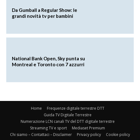
Da Gumball a Regular Show: le
grandi novità tv per bambini
National Bank Open, Sky punta su
Montreal e Toronto con 7 azzurri
Home
Frequenze digitale terrestre DTT
Guida TV Digitale Terrestre
Numerazione LCN canali TV del DTT digitale terrestre
Streaming TV e sport
Mediaset Premium
Chi siamo – Contattaci – Disclaimer
Privacy policy
Cookie policy