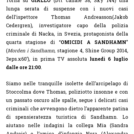
Torna su
GIALLO
(Dtt canale 38, Sky 144) una
lunga serata di suspense con i nuovi casi
dell’ispettore Thomas Andreasson
(Jakob
Cedergren)
, investigatore capo della polizia
criminale di Nacka, in Svezia, protagonista della
quarta stagione di “
OMICIDI A SANDHAMN
”
(
Morden i Sandhamn
, s
tagione 4, Shine Group 2014,
3eps.x60’), in prima TV assoluta
lunedì 6 luglio
dalle ore 21:00
.
Siamo
nelle tranquille isolette dell’arcipelago di
Stoccolma dove
Thomas, poliziotto insonne e con
un passato oscuro alle spalle, segue
i delicati casi
criminali che avvengono dietro l’apparente patina
di spensieratezza turistica di Sandhamn. Lo
aiutano nelle indagini la collega Mia (Sandra
Andreis) e l’amica d’infanzia Nora (Alexandra