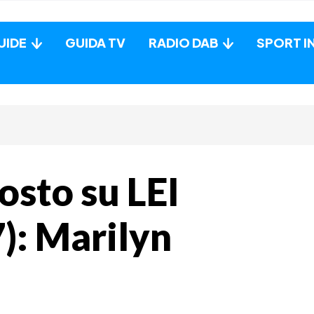
UIDE
GUIDA TV
RADIO DAB
SPORT I
sto su LEI
): Marilyn