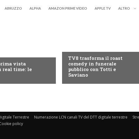
ABRUZZO
ALPHA
AMAZON PRIME VIDEO
APPLE TV
ALTRO
PROGRAMMI TV
RY+
TV8 trasforma il roast
prima vista
comedy in funerale
 real time: le
pubblico con Totti e
Saviano
igitale Terrestre
Numerazione LCN canali TV del DTT digitale terrestre
Str
Cookie policy