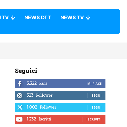
N TV
NEWS DTT
NEWS TV
Seguici
Fans
3,322
MI PIACE
Follower
323
SEGUI
Follower
1,002
SEGUI
Iscritti
1,232
ISCRIVITI