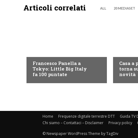
Articoli correlati
ALL
20 MEDIASET
DISCOVERY+
DISCOVE
Francesco Panella a
Casa a 
Tokyo: Little Big Italy
torna su
fa 100 puntate
novità
Home
Frequenze digitale terrestre DTT
Guida TV D
Chi siamo – Contattaci – Disclaimer
Privacy policy
© Newspaper WordPress Theme by TagDiv