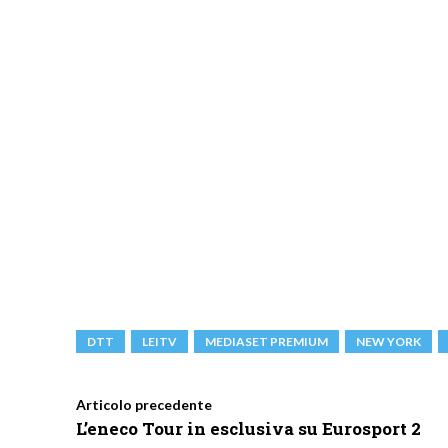
DTT
LEITV
MEDIASET PREMIUM
NEW YORK
Articolo precedente
L’eneco Tour in esclusiva su Eurosport 2