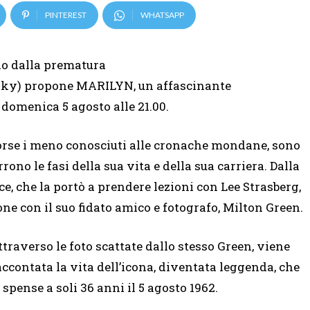
PINTEREST
WHATSAPP
io dalla prematura
i Sky) propone MARILYN, un affascinante
 domenica 5 agosto alle 21.00.
forse i meno conosciuti alle cronache mondane, sono
ono le fasi della sua vita e della sua carriera. Dalla
e, che la portò a prendere lezioni con Lee Strasberg,
one con il suo fidato amico e fotografo, Milton Green.
ttraverso le foto scattate dallo stesso Green, viene
accontata la vita dell’icona, diventata leggenda, che
i spense a soli 36 anni il 5 agosto 1962.