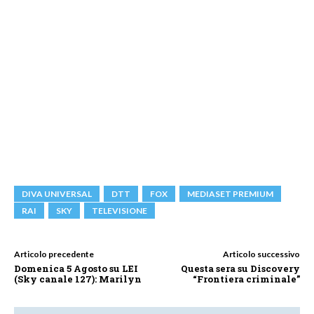
DIVA UNIVERSAL
DTT
FOX
MEDIASET PREMIUM
RAI
SKY
TELEVISIONE
Articolo precedente
Articolo successivo
Domenica 5 Agosto su LEI
Questa sera su Discovery
(Sky canale 127): Marilyn
“Frontiera criminale”