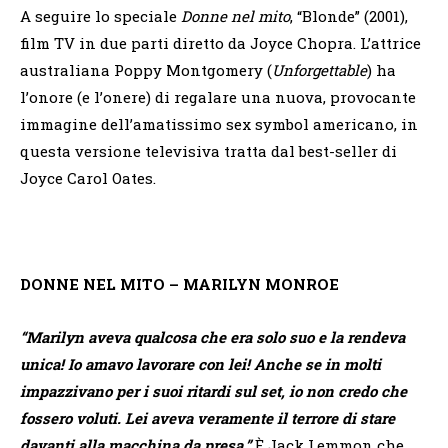
A seguire lo speciale
Donne nel mito
, “Blonde” (2001),
film TV in due parti diretto da Joyce Chopra. L’attrice
australiana Poppy Montgomery (
Unforgettable
) ha
l’onore (e l’onere) di regalare una nuova, provocante
immagine dell’amatissimo sex symbol americano, in
questa versione televisiva tratta dal best-seller di
Joyce Carol Oates.
DONNE NEL MITO – MARILYN MONROE
“Marilyn aveva qualcosa che era solo suo e la rendeva
unica! Io amavo lavorare con lei! Anche se in molti
impazzivano per i suoi ritardi sul set, io non credo che
fossero voluti. Lei aveva veramente il terrore di stare
davanti alla macchina da presa.”
È Jack Lemmon che