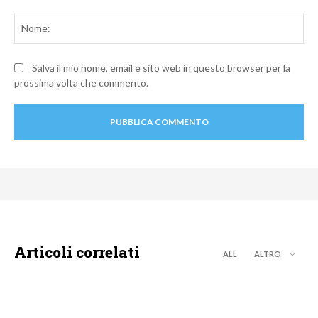
Commento:
No
Salva il mio nome, email e sito web in questo browser per la
prossima volta che commento.
Articoli correlati
ALL
ALTRO