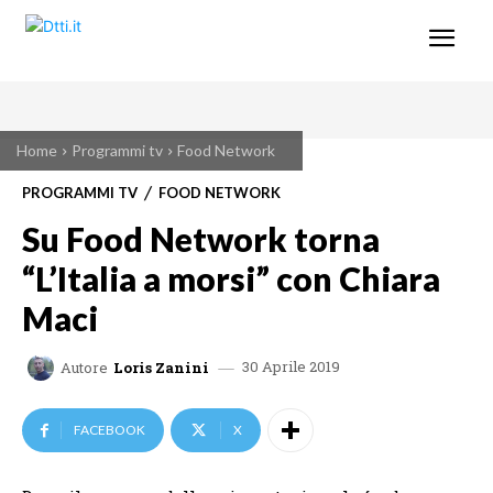
Home
Programmi tv
Food Network
PROGRAMMI TV
FOOD NETWORK
Su Food Network torna
“L’Italia a morsi” con Chiara
Maci
30 Aprile 2019
Autore
Loris Zanini
FACEBOOK
X