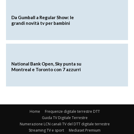
Da Gumball a Regular Show: le
grandi novità tv per bambini
National Bank Open, Sky punta su
Montreal e Toronto con 7 azzurri
Home
Frequenze digitale terrestre DTT
Guida TV Digitale Terrestre
Numerazione LCN canali TV del DTT digitale terrestre
Streaming TV e sport
Mediaset Premium