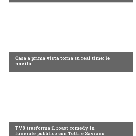
DISCOVERY+
Casa a prima vista torna su real time: le
novità
PROGRAMMI TV
TV8 trasforma il roast comedy in
funerale pubblico con Totti e Saviano