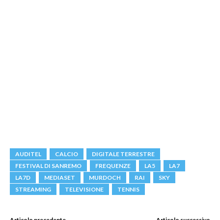
AUDITEL
CALCIO
DIGITALE TERRESTRE
FESTIVAL DI SANREMO
FREQUENZE
LA5
LA7
LA7D
MEDIASET
MURDOCH
RAI
SKY
STREAMING
TELEVISIONE
TENNIS
Articolo precedente
Articolo successivo