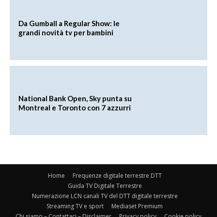
Da Gumball a Regular Show: le
grandi novità tv per bambini
National Bank Open, Sky punta su
Montreal e Toronto con 7 azzurri
Home
Frequenze digitale terrestre DTT
Guida TV Digitale Terrestre
Numerazione LCN canali TV del DTT digitale terrestre
Streaming TV e sport
Mediaset Premium
Chi siamo – Contattaci – Disclaimer
Privacy policy
Cookie policy