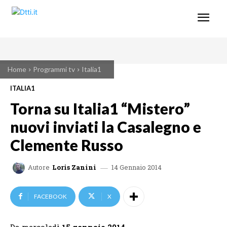
Home
Programmi tv
Italia1
ITALIA1
Torna su Italia1 “Mistero”
nuovi inviati la Casalegno e
Clemente Russo
14 Gennaio 2014
Autore
Loris Zanini
FACEBOOK
X
Da mercoledì
15 gennaio
2014
,