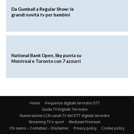
Da Gumball a Regular Show: le
grandi novità tv per bambini
National Bank Open, Sky punta su
Montreal e Toronto con 7 azzurri
Home
Frequenze digitale terrestre DTT
Guida TV Digitale Terrestre
Numerazione LCN canali TV del DTT digitale terrestre
Streaming TV e sport
Mediaset Premium
Chi siamo – Contattaci – Disclaimer
Privacy policy
Cookie policy