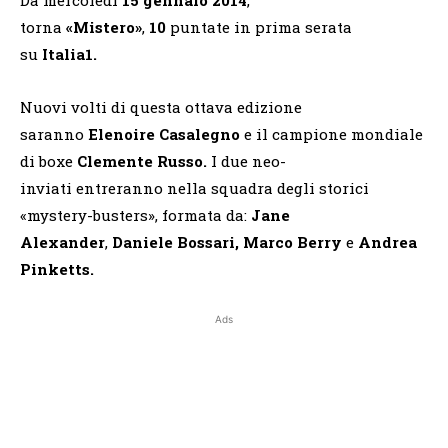
torna
«Mistero»
,
10
puntate in prima serata
su
Italia1.
Nuovi volti di questa ottava edizione
saranno
Elenoire Casalegno
e il campione
mondiale
di boxe
Clemente Russo.
I due neo-
inviati
entreranno nella squadra degli storici
«mystery-busters», formata da:
Jane
Alexander
,
Daniele Bossari,
Marco Berry
e
Andrea
Pinketts.
Ads